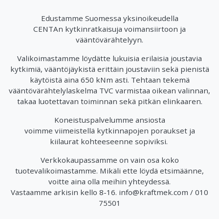
Edustamme Suomessa yksinoikeudella
CENTAn kytkinratkaisuja voimansiirtoon ja
vääntövärähtelyyn.
Valikoimastamme löydätte lukuisia erilaisia joustavia
kytkimiä, vääntöjäykistä erittäin joustaviin sekä pienistä
käytöistä aina 650 kNm asti. Tehtaan tekemä
vääntövärähtelylaskelma TVC varmistaa oikean valinnan,
takaa luotettavan toiminnan sekä pitkän elinkaaren.
Koneistuspalvelumme ansiosta
voimme viimeistellä kytkinnapojen poraukset ja
kiilaurat kohteeseenne sopiviksi.
Verkkokaupassamme on vain osa koko
tuotevalikoimastamme. Mikäli ette löydä etsimäänne,
voitte aina olla meihin yhteydessä.
Vastaamme arkisin kello 8-16. info@kraftmek.com / 010
75501