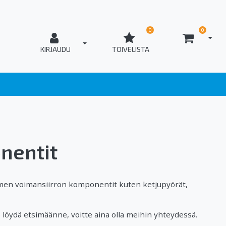
0
0
AVAA
T_OPEN_LOGIN
KIRJAUDU
TOIVELISTA
nentit
men voimansiirron komponentit kuten ketjupyörät,
öydä etsimäänne, voitte aina olla meihin yhteydessä.