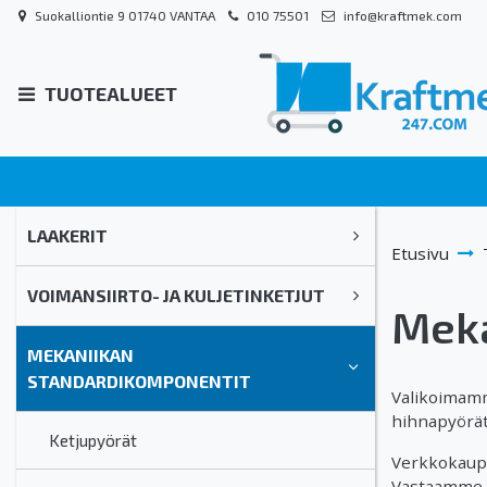
Suokalliontie 9 01740 VANTAA
010 75501
info@kraftmek.com
TUOTEALUEET
LAAKERIT
Etusivu
VOIMANSIIRTO- JA KULJETINKETJUT
Meka
MEKANIIKAN
STANDARDIKOMPONENTIT
Valikoimamm
hihnapyörät,
Ketjupyörät
Verkkokaupa
Vastaamme a