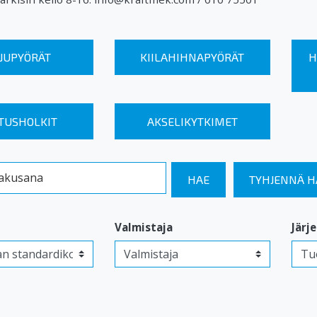
JUPYÖRÄT
KIILAHIHNAPYÖRÄT
H
TUSHOLKIT
AKSELIKYTKIMET
kusana
HAE
TYHJENNÄ 
Valmistaja
Järj