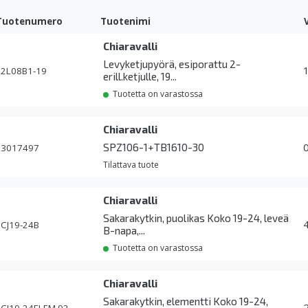
Tuotenumero
Tuotenimi
Chiaravalli
Levyketjupyörä, esiporattu 2-
2L08B1-19
erill.ketjulle, 19...
Tuotetta on varastossa
Chiaravalli
SPZ106-1+TB1610-30
3017497
Tilattava tuote
Chiaravalli
Sakarakytkin, puolikas Koko 19-24, leveä
CJ19-24B
B-napa,...
Tuotetta on varastossa
Chiaravalli
Sakarakytkin, elementti Koko 19-24,