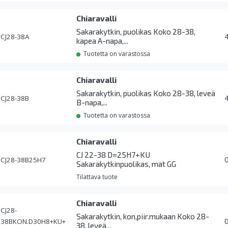
Chiaravalli
Sakarakytkin, puolikas Koko 28-38,
CJ28-38A
kapea A-napa,...
Tuotetta on varastossa
Chiaravalli
Sakarakytkin, puolikas Koko 28-38, leveä
CJ28-38B
B-napa,...
Tuotetta on varastossa
Chiaravalli
CJ 22-38 D=25H7+KU
CJ28-38B25H7
Sakarakytkinpuolikas, mat GG
Tilattava tuote
Chiaravalli
CJ28-
Sakarakytkin, kon,piir.mukaan Koko 28-
38BKON.D30H8+KU+
38, leveä...