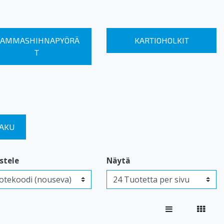
AMMASHIHNAPYÖRÄ
KARTIOHOLKIT
T
HAKU
estele
Näytä