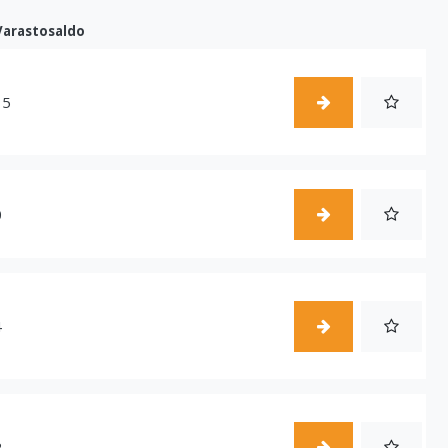
Varastosaldo
15
0
4
2