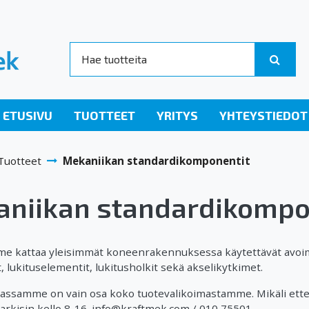
ETUSIVU
TUOTTEET
YRITYS
YHTEYSTIEDOT
Tuotteet
Mekaniikan standardikomponentit
niikan standardikompo
e kattaa yleisimmät koneenrakennuksessa käytettävät avoi
 lukituselementit, lukitusholkit sekä akselikytkimet.
ssamme on vain osa koko tuotevalikoimastamme. Mikäli ette l
rkisin kello 8-16. info@kraftmek.com / 010 75501