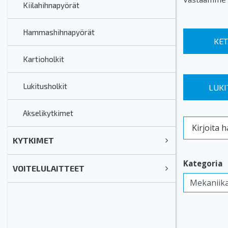
Kiilahihnapyörät
Hammashihnapyörät
KET
Kartioholkit
Lukitusholkit
LUKI
Akselikytkimet
Kirjoita ha
KYTKIMET
Kategoria
VOITELULAITTEET