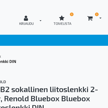
0
0
AVAA
T_OPEN_LOGIN
KIRJAUDU
TOIVELISTA
x
enkki DIN
OLD
B2 sokallinen liitoslenkki 2-
v, Renold Bluebox Bluebox
itoslenkki DIN