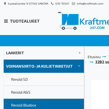
Suokalliontie 9 01740 VANTAA
010 75501
info@kraftmek.com
TUOTEALUEET
LAAKERIT
Etusivu
32B2 so
VOIMANSIIRTO- JA KULJETINKETJUT
Renold SD
Renold A&S
Renold Bluebox