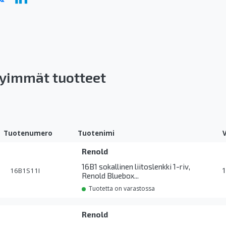
yimmät tuotteet
Tuotenumero
Tuotenimi
Renold
16B1 sokallinen liitoslenkki 1-riv,
16B1S11I
Renold Bluebox...
Tuotetta on varastossa
Renold