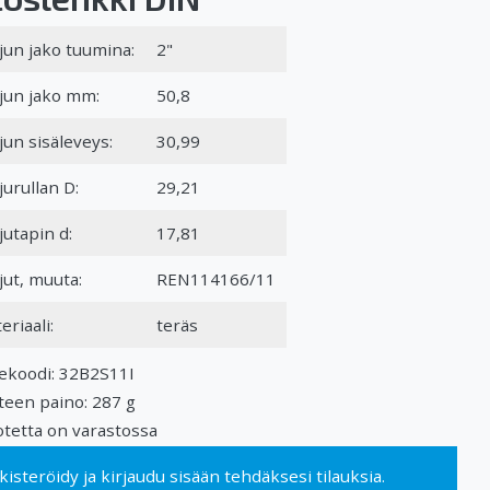
jun jako tuumina:
2"
jun jako mm:
50,8
jun sisäleveys:
30,99
jurullan D:
29,21
jutapin d:
17,81
jut, muuta:
REN114166/11
eriaali:
teräs
ekoodi: 32B2S11I
teen paino: 287 g
tetta on varastossa
kisteröidy
ja
kirjaudu sisään
tehdäksesi tilauksia.