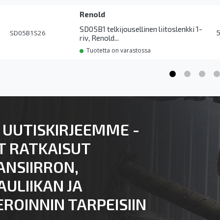
Renold
SD05B1 telkijousellinen liitoslenkki 1-
SD05B1S26
riv, Renold...
Tuotetta on varastossa
 UUTISKIRJEEMME -
T RATKAISUT
ANSIIRRON,
ULIIKAN JA
ROINNIN TARPEISIIN