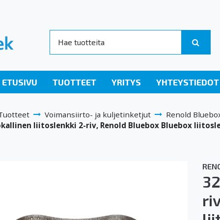
ETUSIVU
TUOTTEET
YRITYS
YHTEYSTIEDOT
Tuotteet
Voimansiirto- ja kuljetinketjut
Renold Bluebo
kallinen liitoslenkki 2-riv, Renold Bluebox Bluebox liitosl
REN
32
ri
li