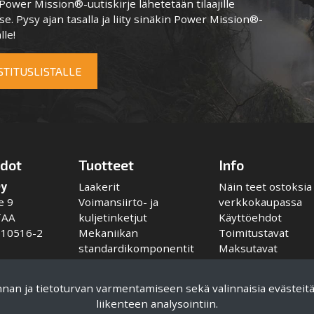
ower Mission®-uutiskirje lähetetään tilaajille
e. Pysy ajan tasalla ja liity sinäkin Power Mission®-
lle!
OSTITUSLISTALLE
edot
Tuotteet
Info
Oy
Laakerit
Näin teet ostoksia
e 9
Voimansiirto- ja
verkkokaupassa
TAA
kuljetinketjut
Käyttöehdot
110516-2
Mekaniikan
Toimitustavat
standardikomponentit
Maksutavat
Kytkimet
Tietosuojaseloste
mek.com
Voitelulaitteet
innan ja tietoturvan varmentamiseen sekä valinnaisia evästeit
ek.com
liikenteen analysointiin.