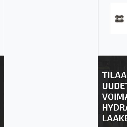
TILAA
UUDE
VOIM
HYDRA
LAAKE