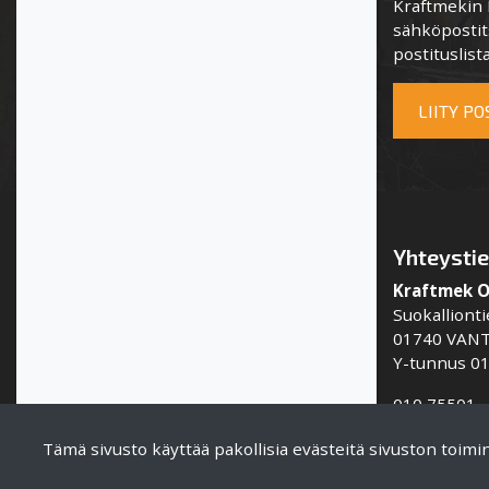
Kraftmekin P
sähköpostits
postituslista
LIITY P
Yhteysti
Kraftmek 
Suokallionti
01740 VAN
Y-tunnus 0
010 75501
info@kraft
Tämä sivusto käyttää pakollisia evästeitä sivuston toim
www.kraftm