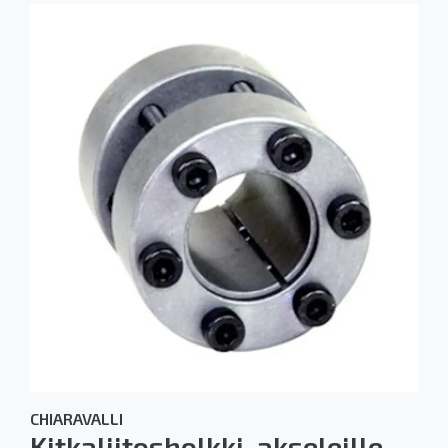
CHIARAVALLI
Kitkaliitosholkki, akseleille