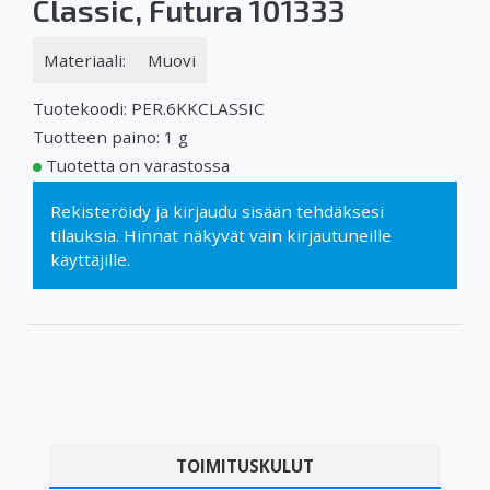
Classic, Futura 101333
Materiaali:
Muovi
Tuotekoodi: PER.6KKCLASSIC
Tuotteen paino: 1 g
Tuotetta on varastossa
Rekisteröidy
ja
kirjaudu sisään
tehdäksesi
tilauksia. Hinnat näkyvät vain kirjautuneille
käyttäjille.
TOIMITUSKULUT