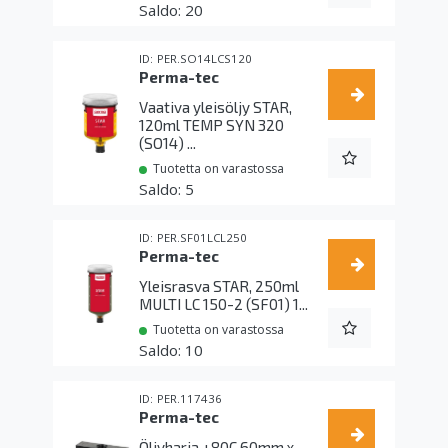
20
PER.SO14LCS120
Perma-tec
Vaativa yleisöljy STAR,
120ml TEMP SYN 320
(SO14) ...
Tuotetta on varastossa
5
PER.SF01LCL250
Perma-tec
Yleisrasva STAR, 250ml
MULTI LC 150-2 (SF01) 1...
Tuotetta on varastossa
10
PER.117436
Perma-tec
Öljyharja +80C 60mm x