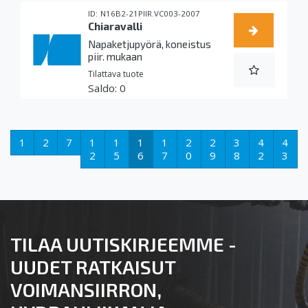
N16B2-21PIIR.VC003-2007
Chiaravalli
Napaketjupyörä, koneistus
piir. mukaan
Tilattava tuote
0
1
2
7
1
1
1
1
2
2
3
4
4
2
5
6
7
0
9
8
2
3
TILAA UUTISKIRJEEMME -
UUDET RATKAISUT
VOIMANSIIRRON,