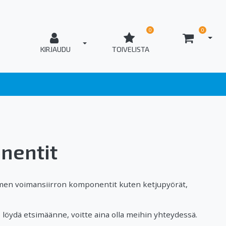
0
0
AVAA
T_OPEN_LOGIN
KIRJAUDU
TOIVELISTA
nentit
men voimansiirron komponentit kuten ketjupyörät,
öydä etsimäänne, voitte aina olla meihin yhteydessä.