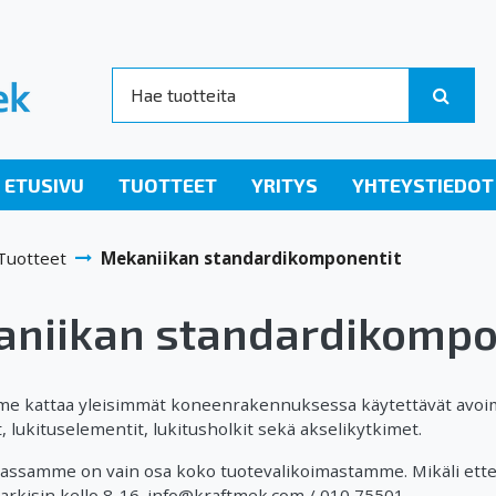
ETUSIVU
TUOTTEET
YRITYS
YHTEYSTIEDOT
Tuotteet
Mekaniikan standardikomponentit
niikan standardikompo
e kattaa yleisimmät koneenrakennuksessa käytettävät avoi
 lukituselementit, lukitusholkit sekä akselikytkimet.
ssamme on vain osa koko tuotevalikoimastamme. Mikäli ette l
rkisin kello 8-16. info@kraftmek.com / 010 75501