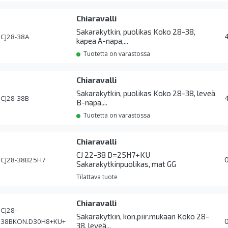
Chiaravalli
Sakarakytkin, puolikas Koko 28-38,
CJ28-38A
kapea A-napa,...
Tuotetta on varastossa
Chiaravalli
Sakarakytkin, puolikas Koko 28-38, leveä
CJ28-38B
B-napa,...
Tuotetta on varastossa
Chiaravalli
CJ 22-38 D=25H7+KU
CJ28-38B25H7
Sakarakytkinpuolikas, mat GG
Tilattava tuote
Chiaravalli
CJ28-
Sakarakytkin, kon,piir.mukaan Koko 28-
38BKON.D30H8+KU+
38, leveä...