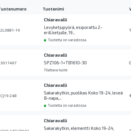
Tuotenumero
Tuotenimi
Chiaravalli
Levyketjupyörä, esiporattu 2-
2L08B1-19
erill.ketjulle, 19...
Tuotetta on varastossa
Chiaravalli
SPZ106-1+TB1610-30
3017497
Tilattava tuote
Chiaravalli
Sakarakytkin, puolikas Koko 19-24, leveä
CJ19-24B
B-napa,...
Tuotetta on varastossa
Chiaravalli
Sakarakytkin, elementti Koko 19-24,