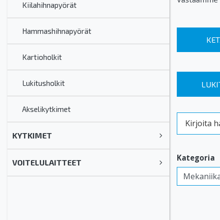
Kiilahihnapyörät
Hammashihnapyörät
KET
Kartioholkit
Lukitusholkit
LUKI
Akselikytkimet
Kirjoita ha
KYTKIMET
Kategoria
VOITELULAITTEET