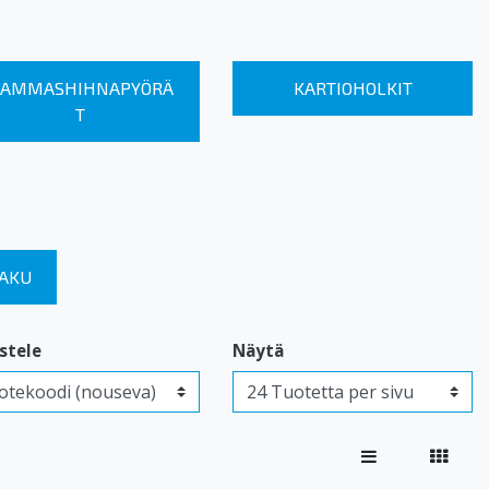
AMMASHIHNAPYÖRÄ
KARTIOHOLKIT
T
HAKU
estele
Näytä