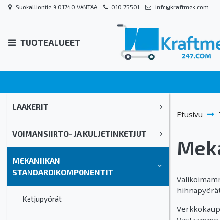
Suokalliontie 9 01740 VANTAA
010 75501
info@kraftmek.com
TUOTEALUEET
LAAKERIT
Etusivu
VOIMANSIIRTO- JA KULJETINKETJUT
Meka
MEKANIIKAN
STANDARDIKOMPONENTIT
Valikoimamm
hihnapyörät,
Ketjupyörät
Verkkokaupa
Vastaamme a