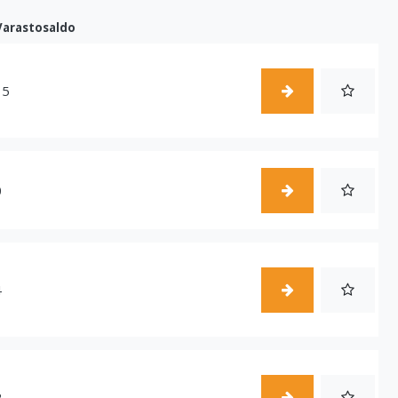
Varastosaldo
15
0
4
2