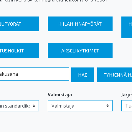
JUPYÖRÄT
KIILAHIHNAPYÖRÄT
H
TUSHOLKIT
AKSELIKYTKIMET
kusana
HAE
TYHJENNÄ 
Valmistaja
Järj