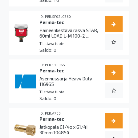
PER.SF02LCS60
Perma-tec
Paineenkestävä rasva STAR,
60ml LOAD L-M 100-2 ...
Tilattava tuote
0
PER.116965
Perma-tec
Asennussarja Heavy Duty
116965
Tilattava tuote
0
PER.A700
Perma-tec
Jatkopala G1/4o x G1/4i
30mm 104854