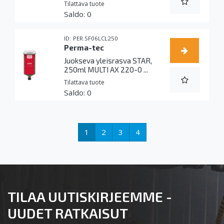
Tilattava tuote
0
PER.SF06LCL250
Perma-tec
Juokseva yleisrasva STAR,
250ml MULTI AX 220-0 ...
Tilattava tuote
0
1
2
3
4
TILAA UUTISKIRJEEMME -
UUDET RATKAISUT