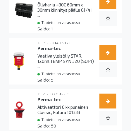
Öljyharja +80C 60mm x
30mm kiinnitys päälle G1/4i
...
Tuotetta on varastossa
1
PER.SO14LCS120
Perma-tec
Vaativa yleisöljy STAR,
120ml TEMP SYN 320 (SO14)
...
Tuotetta on varastossa
5
PER.6KKCLASSIC
Perma-tec
Aktivaattori 6 kk punainen
Classic, Futura 101333
Tuotetta on varastossa
50