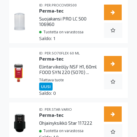
PER.PROCOVER500
Perma-tec
Suojakansi PRO LC 500
106960
Tuotetta on varastossa
1
PER.SO70FLEX 60 ML
Perma-tec
Elintarvikeöljy NSF H1, 60ml
FOOD SYN 220 (SO70) ...
Tilattava tuote
UUSI
0
PER.STAR-VARIO
Perma-tec
Ohjainyksikkö Star 117222
Tuotetta on varastossa
10