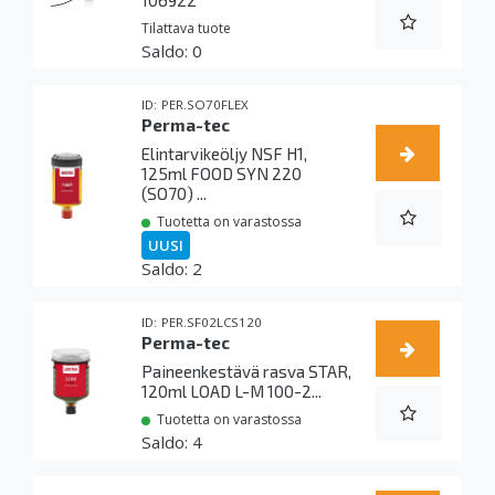
Tilattava tuote
0
PER.SO70FLEX
Perma-tec
Elintarvikeöljy NSF H1,
125ml FOOD SYN 220
(SO70) ...
Tuotetta on varastossa
UUSI
2
PER.SF02LCS120
Perma-tec
Paineenkestävä rasva STAR,
120ml LOAD L-M 100-2...
Tuotetta on varastossa
4