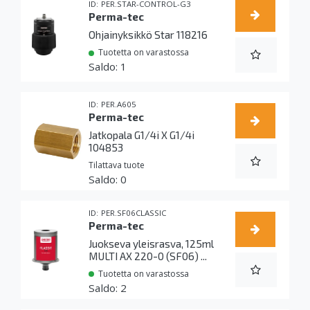
PER.STAR-CONTROL-G3
Perma-tec
Ohjainyksikkö Star 118216
Tuotetta on varastossa
1
PER.A605
Perma-tec
Jatkopala G1/4i X G1/4i
104853
Tilattava tuote
0
PER.SF06CLASSIC
Perma-tec
Juokseva yleisrasva, 125ml
MULTI AX 220-0 (SF06) ...
Tuotetta on varastossa
2