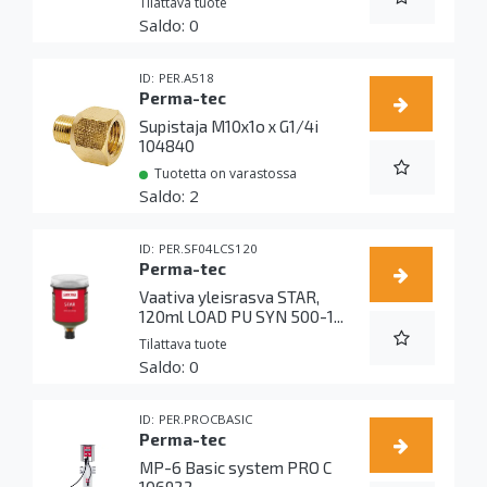
Tilattava tuote
0
PER.A518
Perma-tec
Supistaja M10x1o x G1/4i
104840
Tuotetta on varastossa
2
PER.SF04LCS120
Perma-tec
Vaativa yleisrasva STAR,
120ml LOAD PU SYN 500-1...
Tilattava tuote
0
PER.PROCBASIC
Perma-tec
MP-6 Basic system PRO C
106922