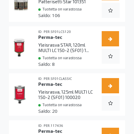
Patterisetti Star 101351
Tuotetta on varastossa
106
PER.SF01LCS120
Perma-tec
Yleisrasva STAR, 120ml
MULTI LC 150-2 (SF01) 1...
Tuotetta on varastossa
8
PER.SF01CLASSIC
Perma-tec
Yleisrasva, 125ml MULTI LC
150-2 (SF01) 100020
Tuotetta on varastossa
20
PER.117436
Perma-tec