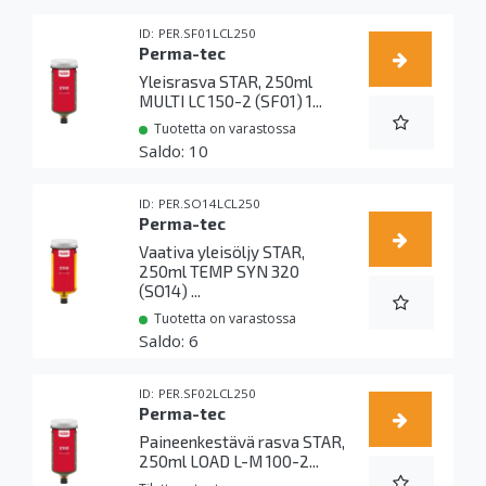
PER.SF01LCL250
Perma-tec
Yleisrasva STAR, 250ml
MULTI LC 150-2 (SF01) 1...
Tuotetta on varastossa
10
PER.SO14LCL250
Perma-tec
Vaativa yleisöljy STAR,
250ml TEMP SYN 320
(SO14) ...
Tuotetta on varastossa
6
PER.SF02LCL250
Perma-tec
Paineenkestävä rasva STAR,
250ml LOAD L-M 100-2...