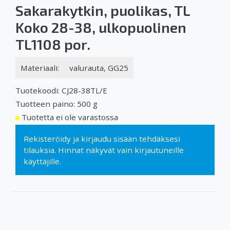
Sakarakytkin, puolikas, TL
Koko 28-38, ulkopuolinen
TL1108 por.
Materiaali:
valurauta, GG25
Tuotekoodi: CJ28-38TL/E
Tuotteen paino: 500 g
Tuotetta ei ole varastossa
Rekisteröidy
ja
kirjaudu sisään
tehdäksesi
tilauksia. Hinnat näkyvät vain kirjautuneille
käyttäjille.