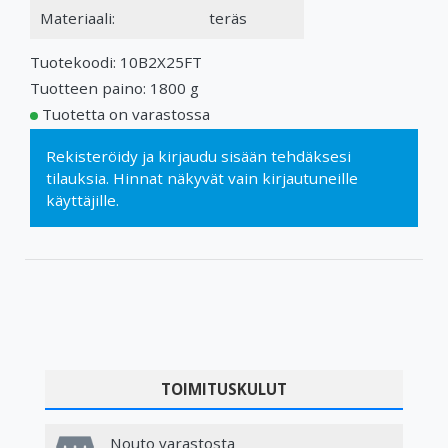
Materiaali:
teräs
Tuotekoodi: 10B2X25FT
Tuotteen paino: 1800 g
Tuotetta on varastossa
Rekisteröidy
ja
kirjaudu sisään
tehdäksesi
tilauksia. Hinnat näkyvät vain kirjautuneille
käyttäjille.
TOIMITUSKULUT
Nouto varastosta