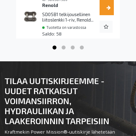
Renold
SD05B1 telkijousellinen
liitoslenkki 1-riv, Renold...
Tuotetta on varastossa
58
TILAA UUTISKIRJEEMME -
UUDET RATKAISUT
VOIMANSIIRRON,
HYDRAULIIKAN JA
LAAKEROINNIN TARPEISIIN
Kraftmekin Power Mission®-uutiskirje lähetetään