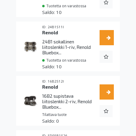
Tuotetta on varastossa
10
24B1S11I
Renold
24B1 sokallinen
liitoslenkki 1-riv, Renold
Bluebox...
Tuotetta on varastossa
10
16B2S12I
Renold
16B2 supistava
liitoslenkki 2-riv, Renold
Bluebox...
Tilattava tuote
0
SD05B1S26