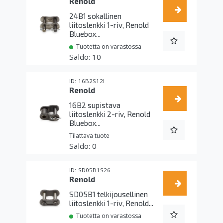
Renold
24B1 sokallinen
liitoslenkki 1-riv, Renold
Bluebox...
Tuotetta on varastossa
10
16B2S12I
Renold
16B2 supistava
liitoslenkki 2-riv, Renold
Bluebox...
Tilattava tuote
0
SD05B1S26
Renold
SD05B1 telkijousellinen
liitoslenkki 1-riv, Renold...
Tuotetta on varastossa