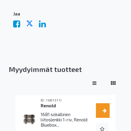
Jaa
Myydyimmät tuotteet
16B1S11I
Renold
16B1 sokallinen
liitoslenkki 1-riv, Renold
Bluebox...