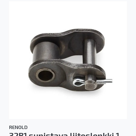
RENOLD
32B1 supistava liitoslenkki 1-