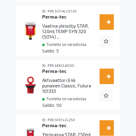
PER.SO14LCS120
Perma-tec
Vaativa yleisöljy STAR,
120ml TEMP SYN 320
(SO14) ...
Tuotetta on varastossa
5
PER.6KKCLASSIC
Perma-tec
Aktivaattori 6 kk
punainen Classic, Futura
101333
Tuotetta on varastossa
50
PER.SF01LCL250
Perma-tec
Yleisrasva STAR, 250ml