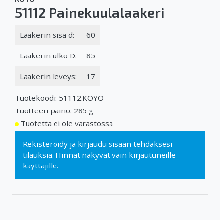
51112 Painekuulalaakeri
Laakerin sisä d:
60
Laakerin ulko D:
85
Laakerin leveys:
17
Tuotekoodi: 51112.KOYO
Tuotteen paino: 285 g
Tuotetta ei ole varastossa
Rekisteröidy
ja
kirjaudu sisään
tehdäksesi
tilauksia. Hinnat näkyvät vain kirjautuneille
käyttäjille.