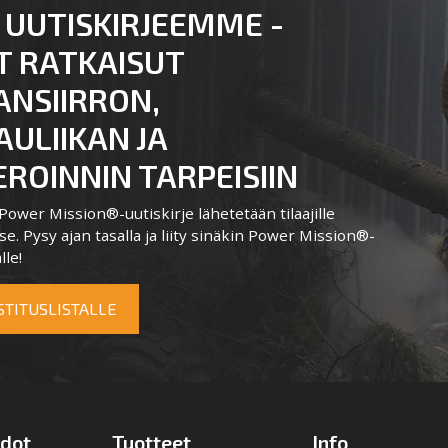
 UUTISKIRJEEMME -
T RATKAISUT
ANSIIRRON,
ULIIKAN JA
ROINNIN TARPEISIIN
ower Mission®-uutiskirje lähetetään tilaajille
e. Pysy ajan tasalla ja liity sinäkin Power Mission®-
lle!
OSTITUSLISTALLE
edot
Tuotteet
Info