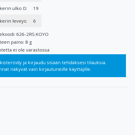
kerin ulko D:
19
kerin leveys:
6
ekoodi: 626-2RS.KOYO
teen paino: 8 g
tetta ei ole varastossa
kisteröidy
ja
kirjaudu sisään
tehdäksesi tilauksia.
nnat näkyvät vain kirjautuneille käyttäjille.