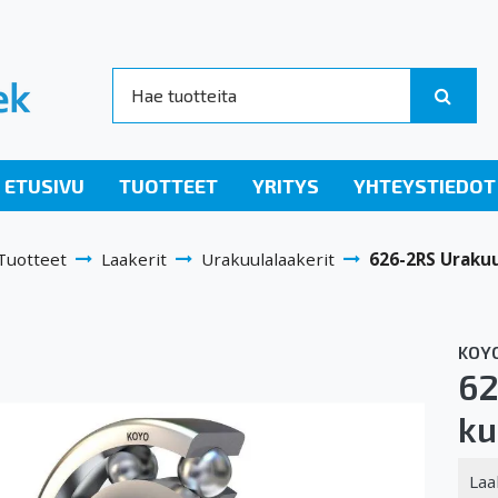
ETUSIVU
TUOTTEET
YRITYS
YHTEYSTIEDOT
Tuotteet
Laakerit
Urakuulalaakerit
626-2RS Urakuu
KOY
62
ku
Laa