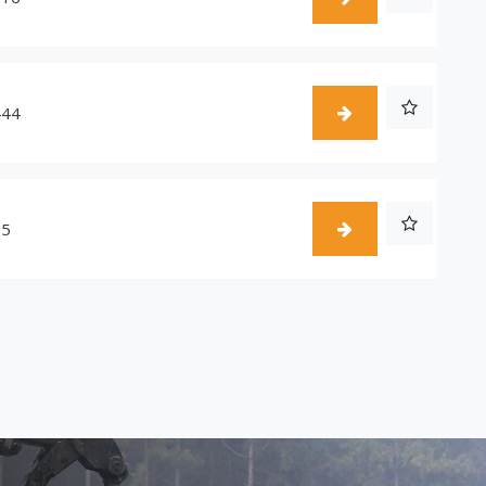
444
55