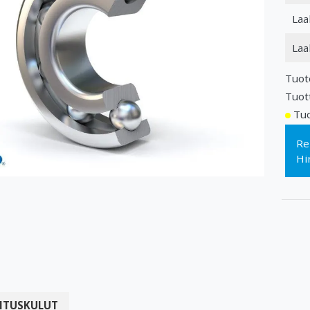
Laa
Laa
Tuot
Tuot
Tuo
Re
Hi
ITUSKULUT