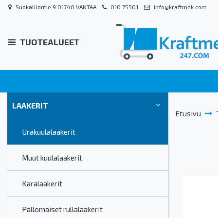
Suokalliontie 9 01740 VANTAA
010 75501
info@kraftmek.com
TUOTEALUEET
LAAKERIT
Etusivu
Urakuulalaakerit
Muut kuulalaakerit
Karalaakerit
Pallomaiset rullalaakerit