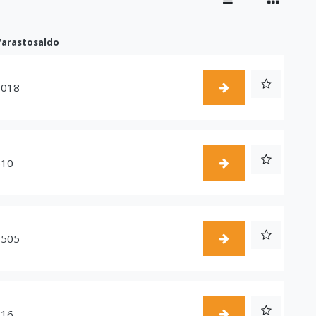
Varastosaldo
1018
510
1505
216