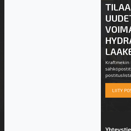
TILAA
UUDE
VOIM
HYDRA
LAAKE
Kraftmekin P
sähköpostits
postituslista
LIITY P
Yhteysti