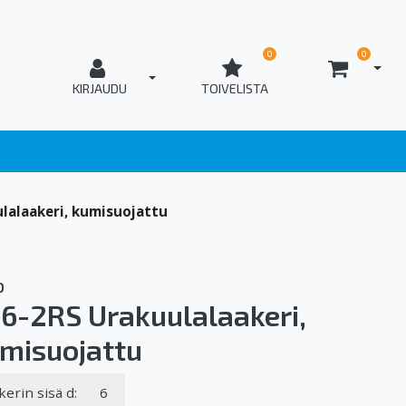
0
0
AVAA
T_OPEN_LOGIN
KIRJAUDU
TOIVELISTA
lalaakeri, kumisuojattu
O
6-2RS Urakuulalaakeri,
misuojattu
kerin sisä d:
6