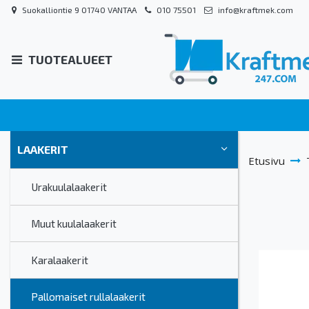
Suokalliontie 9 01740 VANTAA
010 75501
info@kraftmek.com
TUOTEALUEET
LAAKERIT
Etusivu
Urakuulalaakerit
Muut kuulalaakerit
Karalaakerit
Pallomaiset rullalaakerit