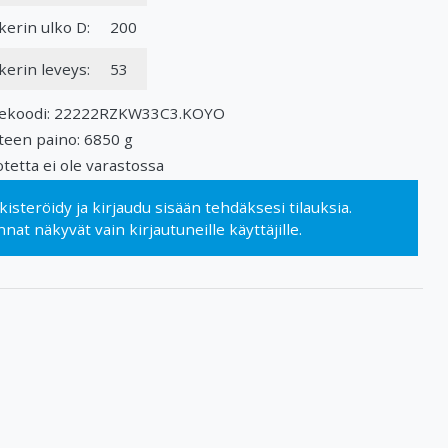
kerin ulko D:
200
kerin leveys:
53
ekoodi: 22222RZKW33C3.KOYO
teen paino: 6850 g
tetta ei ole varastossa
kisteröidy
ja
kirjaudu sisään
tehdäksesi tilauksia.
nnat näkyvät vain kirjautuneille käyttäjille.