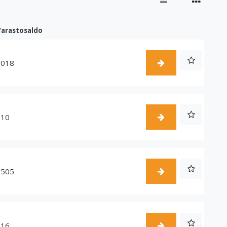
Varastosaldo
1018
510
1505
216