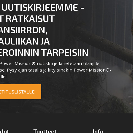
 UUTISKIRJEEMME -
T RATKAISUT
ANSIIRRON,
ULIIKAN JA
ROINNIN TARPEISIIN
ower Mission®-uutiskirje lähetetään tilaajille
e. Pysy ajan tasalla ja liity sinäkin Power Mission®-
lle!
OSTITUSLISTALLE
edot
Tuotteet
Info