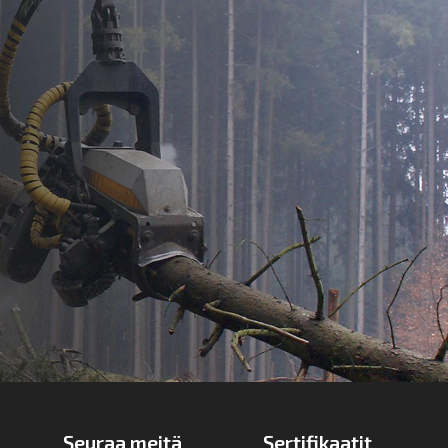
Seuraa meitä
Sertifikaatit