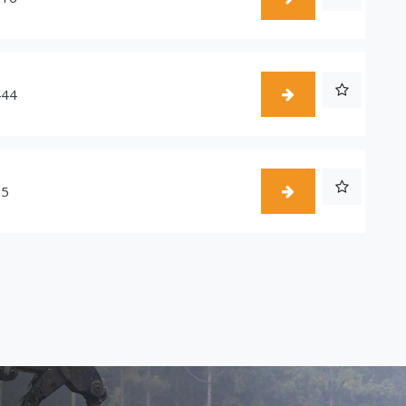
444
55