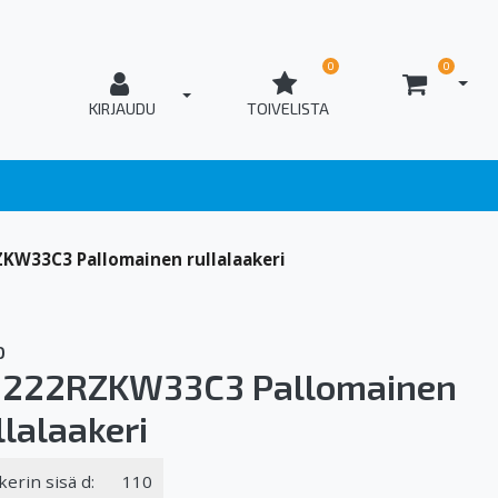
0
0
AVAA
T_OPEN_LOGIN
KIRJAUDU
TOIVELISTA
KW33C3 Pallomainen rullalaakeri
O
222RZKW33C3 Pallomainen
llalaakeri
kerin sisä d:
110