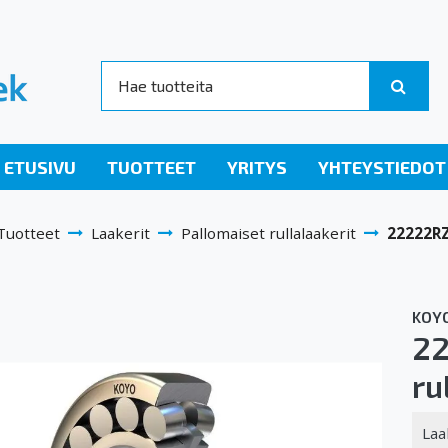
ETUSIVU
TUOTTEET
YRITYS
YHTEYSTIEDOT
Tuotteet
Laakerit
Pallomaiset rullalaakerit
22222RZ
KOY
22
ru
Laa