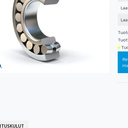
Laa
Laa
Tuot
Tuot
Tuo
Re
Hi
ITUSKULUT