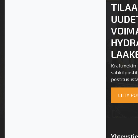
TILAA
UUDE
VOIM
HYDRA
LAAKE
Kraftmekin P
sähköpostits
postituslista
LIITY P
Yhteysti