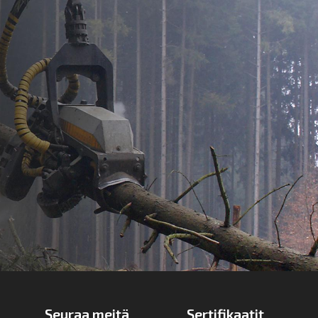
Seuraa meitä
Sertifikaatit