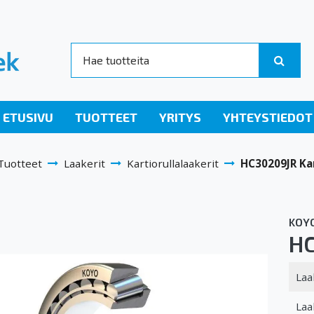
ETUSIVU
TUOTTEET
YRITYS
YHTEYSTIEDOT
Tuotteet
Laakerit
Kartiorullalaakerit
HC30209JR Kar
KOY
HC
Laa
Laa