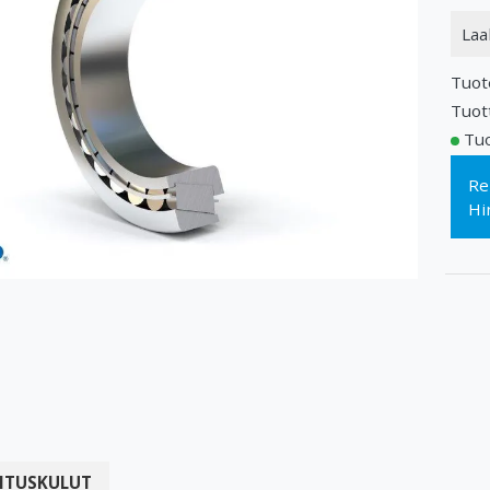
Laa
Tuot
Tuot
Tuo
Re
Hi
ITUSKULUT