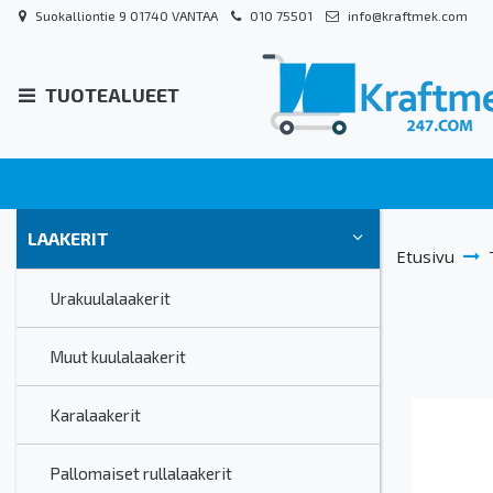
Suokalliontie 9 01740 VANTAA
010 75501
info@kraftmek.com
TUOTEALUEET
LAAKERIT
Etusivu
Urakuulalaakerit
Muut kuulalaakerit
Karalaakerit
Pallomaiset rullalaakerit