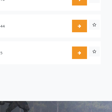
444
55