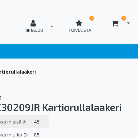
0
0
AVAA
T_OPEN_LOGIN
KIRJAUDU
TOIVELISTA
tiorullalaakeri
O
30209JR Kartiorullalaakeri
kerin sisä d:
45
kerin ulko D:
85