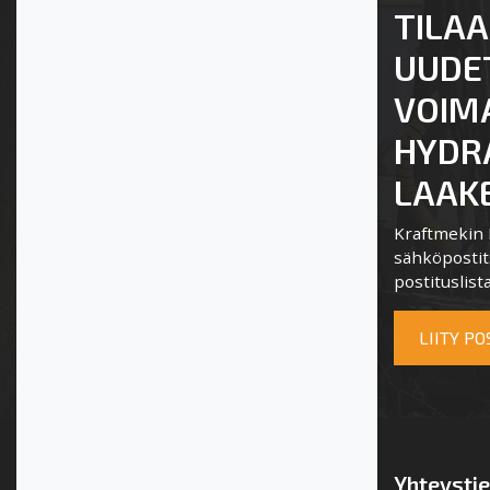
TILAA
UUDE
VOIM
HYDRA
LAAKE
Kraftmekin P
sähköpostits
postituslista
LIITY P
Yhteysti