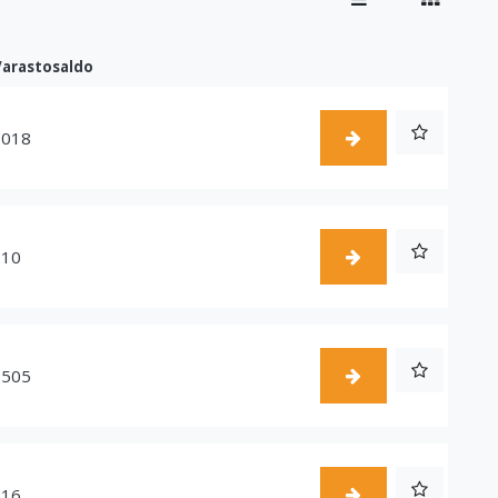
Varastosaldo
1018
510
1505
216