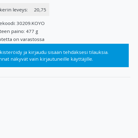
kerin leveys:
20,75
ekoodi: 30209.KOYO
teen paino: 477 g
tetta on varastossa
kisteröidy
ja
kirjaudu sisään
tehdäksesi tilauksia.
nnat näkyvät vain kirjautuneille käyttäjille.