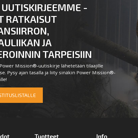
 UUTISKIRJEEMME -
T RATKAISUT
ANSIIRRON,
ULIIKAN JA
ROINNIN TARPEISIIN
ower Mission®-uutiskirje lähetetään tilaajille
e. Pysy ajan tasalla ja liity sinäkin Power Mission®-
lle!
OSTITUSLISTALLE
edot
Tuotteet
Info