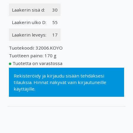
Laakerin sisä d:
30
Laakerin ulko D:
55
Laakerin leveys:
17
Tuotekoodi: 32006.KOYO
Tuotteen paino: 170 g
Tuotetta on varastossa
Rekisteröidy
ja
kirjaudu sisään
tehdäksesi
tilauksia. Hinnat näkyvät vain kirjautuneille
käyttäjille.