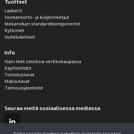
Tuotteet
Laakerit
Voimansiirto- ja kuljetinketjut
Mekaniikan standardikomponentit
Kytkimet
Voitelulaitteet
Info
Näin teet ostoksia verkkokaupassa
Käyttöehdot
Toimitustavat
Maksutavat
Tietosuojaseloste
Seuraa meitä sosiaalisessa mediassa
Tämä sivusto käyttää pakollisia evästeitä sivuston