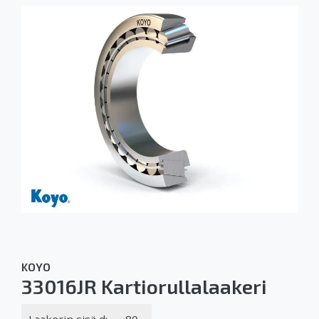
KOYO
33016JR Kartiorullalaakeri
Laakerin sisä d:
80