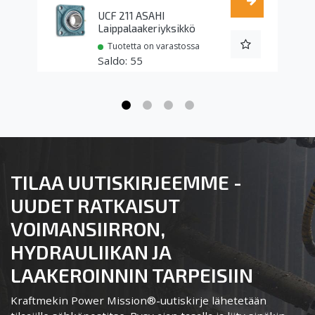
UCF 211 ASAHI
Laippalaakeriyksikkö
Tuotetta on varastossa
55
TILAA UUTISKIRJEEMME -
UUDET RATKAISUT
VOIMANSIIRRON,
HYDRAULIIKAN JA
LAAKEROINNIN TARPEISIIN
Kraftmekin Power Mission®-uutiskirje lähetetään