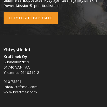
tilaajille sähköpostitse. Pysy ajan tasalla ja liity sinäkin
Power Mission®-postituslistalle!
LIITY POSTITUSLISTALLE
Yhteystiedot
Kraftmek Oy
Suokalliontie 9
01740 VANTAA
Y-tunnus 0110516-2
010 75501
info@kraftmek.com
www.kraftmek.com