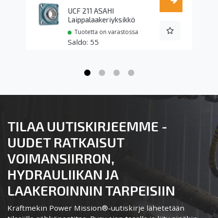
UCF 211 ASAHI
Laippalaakeriyksikkö
Tuotetta on varastossa
55
TILAA UUTISKIRJEEMME -
UUDET RATKAISUT
VOIMANSIIRRON,
HYDRAULIIKAN JA
LAAKEROINNIN TARPEISIIN
Kraftmekin Power Mission®-uutiskirje lähetetään