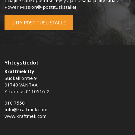
tilaajille sähköpostitse. Pysy ajan tasalla ja liity sinäkin
Power Mission®-postituslistalle!
LIITY POSTITUSLISTALLE
Yhteystiedot
Kraftmek Oy
Suokalliontie 9
01740 VANTAA
Y-tunnus 0110516-2
010 75501
info@kraftmek.com
www.kraftmek.com