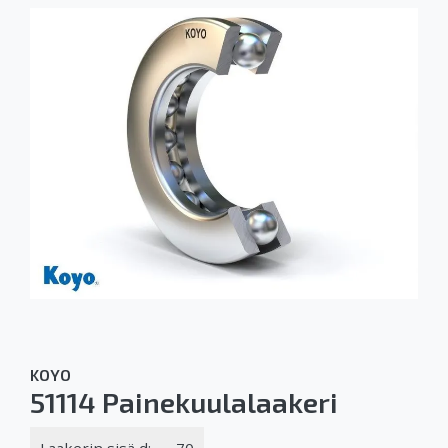
KOYO
51114 Painekuulalaakeri
Laakerin sisä d:
70