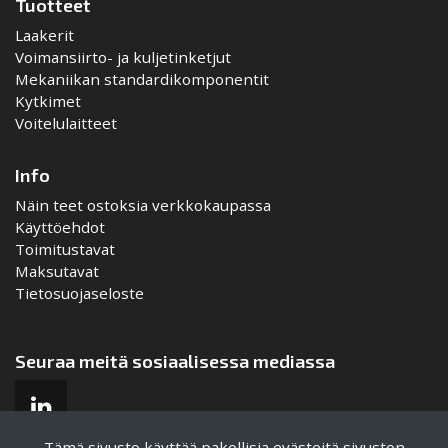
Tuotteet
Laakerit
Voimansiirto- ja kuljetinketjut
Mekaniikan standardikomponentit
Kytkimet
Voitelulaitteet
Info
Näin teet ostoksia verkkokaupassa
Käyttöehdot
Toimitustavat
Maksutavat
Tietosuojaseloste
Seuraa meitä sosiaalisessa mediassa
Tämä sivusto käyttää pakollisia evästeitä sivuston