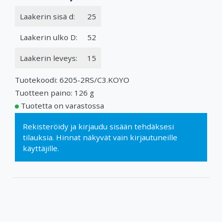
Laakerin sisä d:
25
Laakerin ulko D:
52
Laakerin leveys:
15
Tuotekoodi: 6205-2RS/C3.KOYO
Tuotteen paino: 126 g
Tuotetta on varastossa
Rekisteröidy
ja
kirjaudu sisään
tehdäksesi
tilauksia. Hinnat näkyvät vain kirjautuneille
käyttäjille.