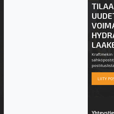
TILAA
UUDE
VOIM
HYDRA
LAAKE
Kraftmekin P
sähköpostits
postituslista
LIITY P
Yhteysti