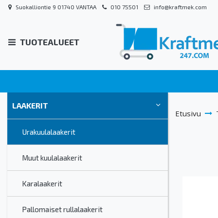
Suokalliontie 9 01740 VANTAA
010 75501
info@kraftmek.com
TUOTEALUEET
LAAKERIT
Etusivu
Urakuulalaakerit
Muut kuulalaakerit
Karalaakerit
Pallomaiset rullalaakerit