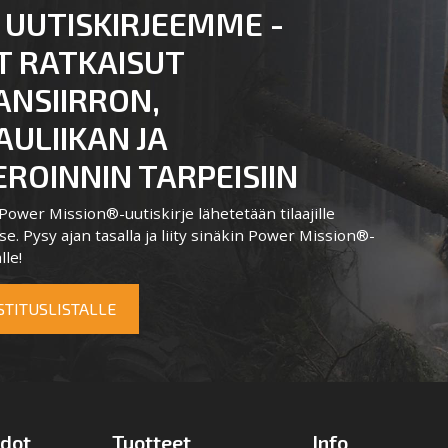
 UUTISKIRJEEMME -
T RATKAISUT
ANSIIRRON,
ULIIKAN JA
ROINNIN TARPEISIIN
ower Mission®-uutiskirje lähetetään tilaajille
e. Pysy ajan tasalla ja liity sinäkin Power Mission®-
lle!
OSTITUSLISTALLE
edot
Tuotteet
Info