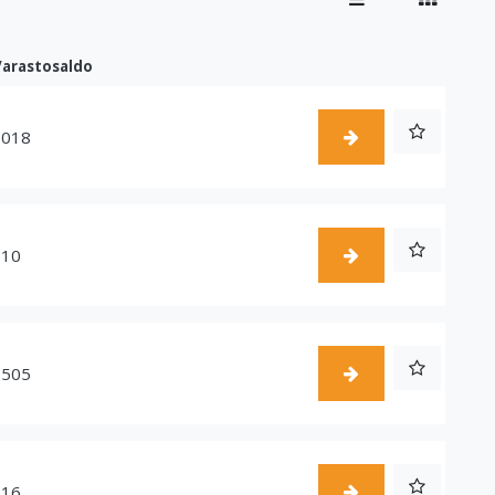
Varastosaldo
1018
510
1505
216