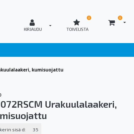
0
0
AVAA
T_OPEN_LOGIN
KIRJAUDU
TOIVELISTA
kuulalaakeri, kumisuojattu
O
072RSCM Urakuulalaakeri,
misuojattu
kerin sisä d:
35