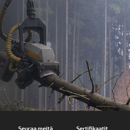
Seuraa meitä
Sertifikaatit