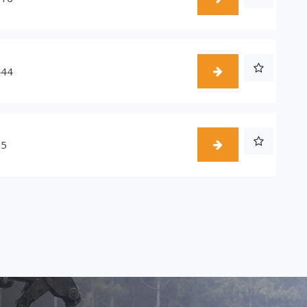
444
55