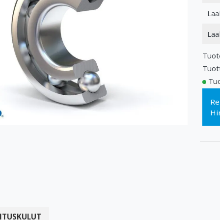
Laa
Laa
Tuot
Tuot
Tuo
Re
Hi
ITUSKULUT