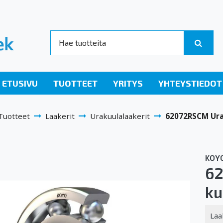
ETUSIVU
TUOTTEET
YRITYS
YHTEYSTIEDOT
Tuotteet
Laakerit
Urakuulalaakerit
62072RSCM Ura
KOY
62
ku
Laa