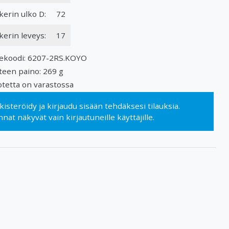
kerin ulko D:
72
kerin leveys:
17
ekoodi: 6207-2RS.KOYO
teen paino: 269 g
tetta on varastossa
kisteröidy
ja
kirjaudu sisään
tehdäksesi tilauksia.
nnat näkyvät vain kirjautuneille käyttäjille.