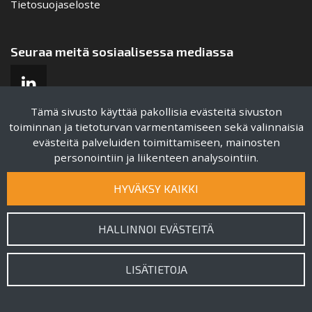
Tietosuojaseloste
Seuraa meitä sosiaalisessa mediassa
Tämä sivusto käyttää pakollisia evästeitä sivuston
toiminnan ja tietoturvan varmentamiseen sekä valinnaisia
evästeitä palveluiden toimittamiseen, mainosten
Sertifikaatit
personointiin ja liikenteen analysointiin.
HYVÄKSY KAIKKI
HALLINNOI EVÄSTEITÄ
LISÄTIETOJA
© 2022 Copyright
Kraftmek Oy
/ Verkkosivusto
atFlow