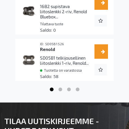
16B2 supistava
liitoslenkki 2-riv, Renold
Bluebox...
Tilattava tuote
0
SD05B1S26
Renold
SD05B1 telkijousellinen
liitoslenkki 1-riv, Renold...
Tuotetta on varastossa
58
TILAA UUTISKIRJEEMME -