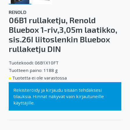
RENOLD
06B1 rullaketju, Renold
Bluebox 1-riv,3,05m laatikko,
sis.26I liitoslenkin Bluebox
rullaketju DIN
Tuotekoodi: 06B1X10FT
Tuotteen paino: 1188 g
Tuotetta ei ole varastossa
Rekisteröidy
ja
kirjaudu sisään
tehdäksesi
tilauksia. Hinnat näkyvät vain kirjautuneille
käyttäjille.