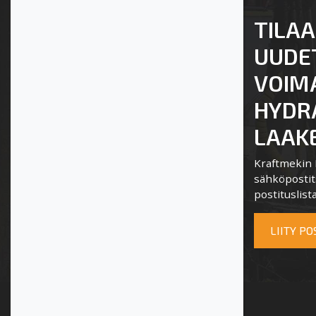
TILAA
UUDE
VOIM
HYDRA
LAAKE
Kraftmekin P
sähköpostits
postituslista
LIITY P