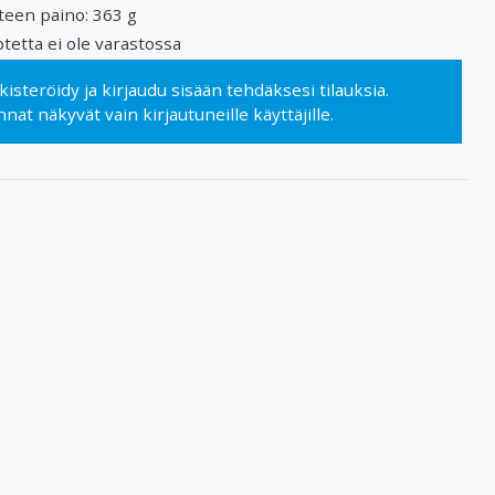
teen paino: 363 g
tetta ei ole varastossa
kisteröidy
ja
kirjaudu sisään
tehdäksesi tilauksia.
nnat näkyvät vain kirjautuneille käyttäjille.