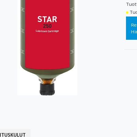
Tuot
Tuo
Re
Hi
ITUSKULUT