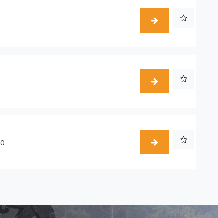
1
5
50