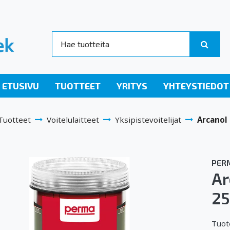
ETUSIVU
TUOTTEET
YRITYS
YHTEYSTIEDOT
Tuotteet
Voitelulaitteet
Yksipistevoitelijat
Arcanol
PER
Ar
25
Tuot