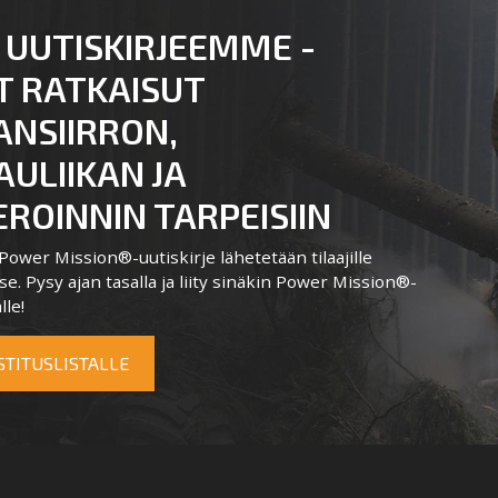
 UUTISKIRJEEMME -
T RATKAISUT
ANSIIRRON,
ULIIKAN JA
ROINNIN TARPEISIIN
ower Mission®-uutiskirje lähetetään tilaajille
e. Pysy ajan tasalla ja liity sinäkin Power Mission®-
lle!
OSTITUSLISTALLE