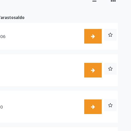
Varastosaldo
106
8
20