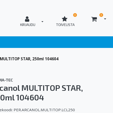
0
0
AVAA
T_OPEN_LOGIN
KIRJAUDU
TOIVELISTA
 MULTITOP STAR, 250ml 104604
MA-TEC
canol MULTITOP STAR,
0ml 104604
ekoodi: PER.ARCANOL.MULTITOP.LCL250