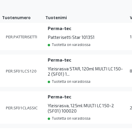
Tuotenumero
Tuotenimi
Perma-tec
PER.PATTERISETTI
Patterisetti Star 101351
Tuotetta on varastossa
Perma-tec
Yleisrasva STAR, 120ml MULTI LC 150-
PER.SF01LCS120
2 (SF01) 1...
Tuotetta on varastossa
Perma-tec
Yleisrasva, 125ml MULTI LC 150-2
PER.SF01CLASSIC
(SF01) 100020
Tuotetta on varastossa