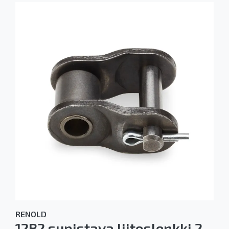
RENOLD
12B2 supistava liitoslenkki 2-