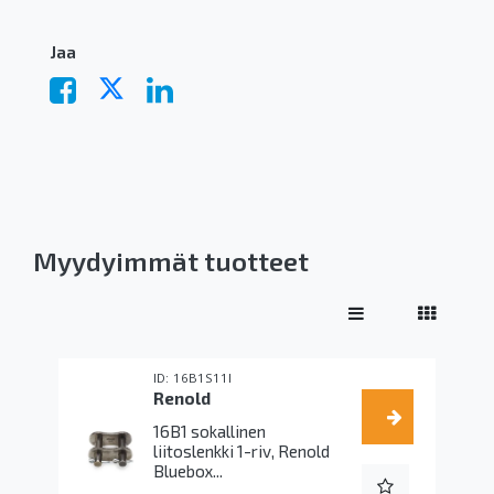
Jaa
Myydyimmät tuotteet
16B1S11I
Renold
16B1 sokallinen
liitoslenkki 1-riv, Renold
Bluebox...