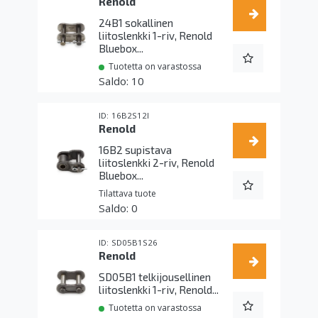
Renold
24B1 sokallinen
liitoslenkki 1-riv, Renold
Bluebox...
Tuotetta on varastossa
10
16B2S12I
Renold
16B2 supistava
liitoslenkki 2-riv, Renold
Bluebox...
Tilattava tuote
0
SD05B1S26
Renold
SD05B1 telkijousellinen
liitoslenkki 1-riv, Renold...
Tuotetta on varastossa