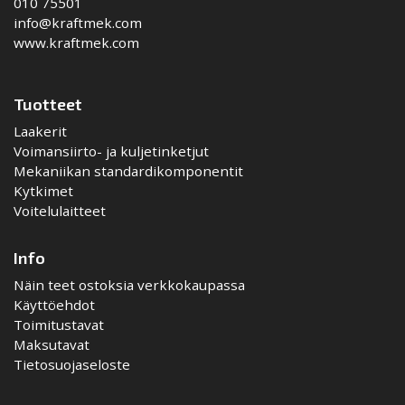
010 75501
info@kraftmek.com
www.kraftmek.com
Tuotteet
Laakerit
Voimansiirto- ja kuljetinketjut
Mekaniikan standardikomponentit
Kytkimet
Voitelulaitteet
Info
Näin teet ostoksia verkkokaupassa
Käyttöehdot
Toimitustavat
Maksutavat
Tietosuojaseloste