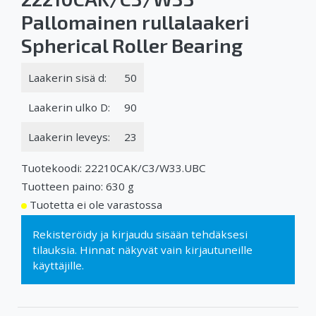
Pallomainen rullalaakeri
Spherical Roller Bearing
Laakerin sisä d:
50
Laakerin ulko D:
90
Laakerin leveys:
23
Tuotekoodi: 22210CAK/C3/W33.UBC
Tuotteen paino: 630 g
Tuotetta ei ole varastossa
Rekisteröidy
ja
kirjaudu sisään
tehdäksesi
tilauksia. Hinnat näkyvät vain kirjautuneille
käyttäjille.