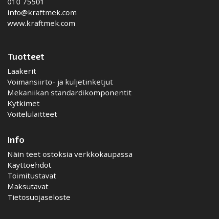
010 75501
info@kraftmek.com
www.kraftmek.com
Tuotteet
Laakerit
Voimansiirto- ja kuljetinketjut
Mekaniikan standardikomponentit
Kytkimet
Voitelulaitteet
Info
Näin teet ostoksia verkkokaupassa
Käyttöehdot
Toimitustavat
Maksutavat
Tietosuojaseloste