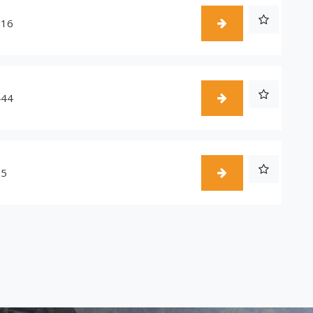
216
444
55