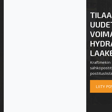
TILAA
UUDE
VOIM
HYDRA
LAAKE
Kraftmekin P
sähköpostits
postituslista
LIITY P