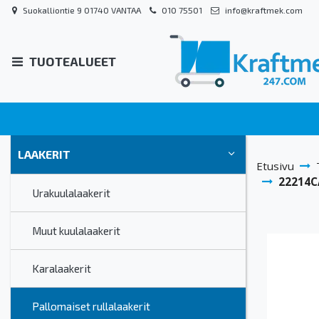
Suokalliontie 9 01740 VANTAA
010 75501
info@kraftmek.com
TUOTEALUEET
LAAKERIT
Etusivu
22214CA
Urakuulalaakerit
Muut kuulalaakerit
Karalaakerit
Pallomaiset rullalaakerit