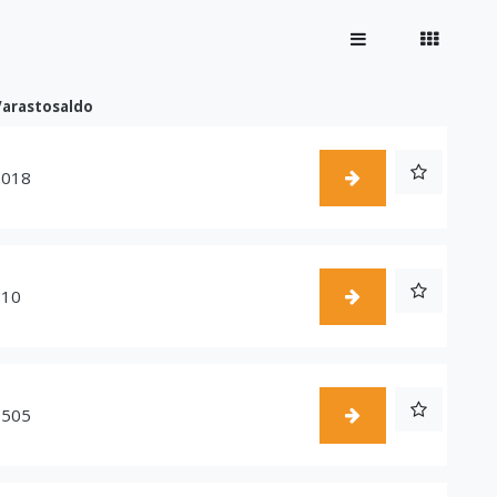
Varastosaldo
1018
510
1505