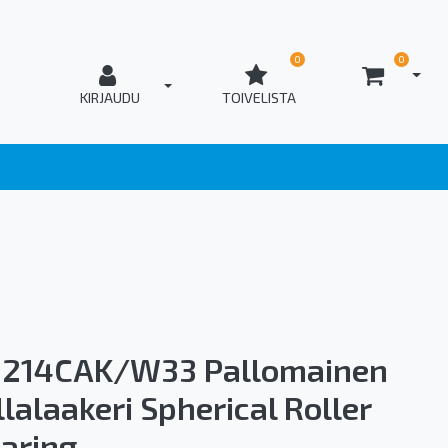
0
0
AVAA
T_OPEN_LOGIN
KIRJAUDU
TOIVELISTA
214CAK/W33 Pallomainen
llalaakeri Spherical Roller
aring