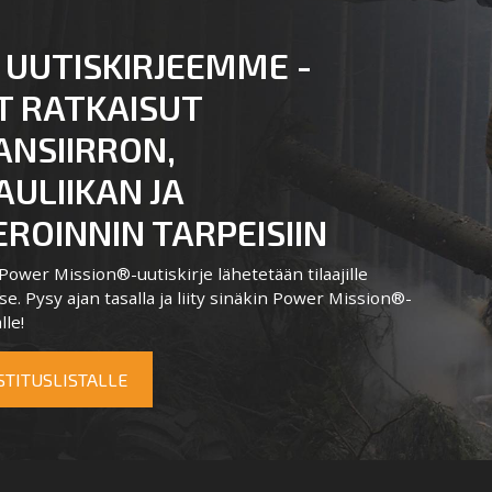
 UUTISKIRJEEMME -
T RATKAISUT
ANSIIRRON,
ULIIKAN JA
ROINNIN TARPEISIIN
ower Mission®-uutiskirje lähetetään tilaajille
e. Pysy ajan tasalla ja liity sinäkin Power Mission®-
lle!
OSTITUSLISTALLE