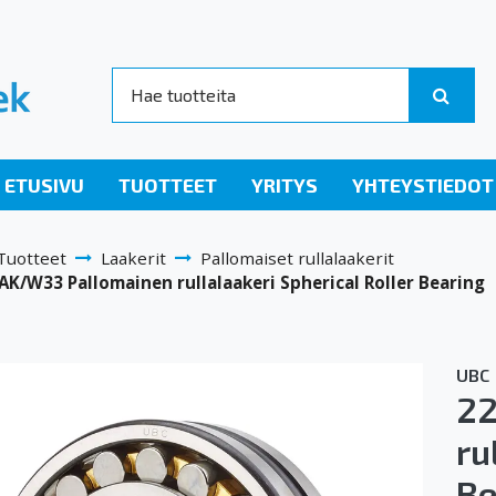
ETUSIVU
TUOTTEET
YRITYS
YHTEYSTIEDOT
Tuotteet
Laakerit
Pallomaiset rullalaakerit
K/W33 Pallomainen rullalaakeri Spherical Roller Bearing
UBC
22
ru
Be