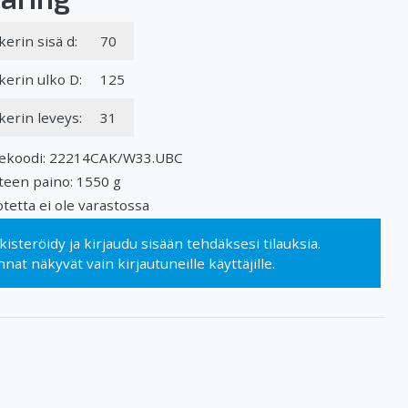
kerin sisä d:
70
kerin ulko D:
125
kerin leveys:
31
ekoodi: 22214CAK/W33.UBC
teen paino: 1550 g
tetta ei ole varastossa
kisteröidy
ja
kirjaudu sisään
tehdäksesi tilauksia.
nnat näkyvät vain kirjautuneille käyttäjille.