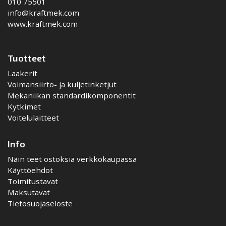
010 75501
info@kraftmek.com
www.kraftmek.com
Tuotteet
Laakerit
Voimansiirto- ja kuljetinketjut
Mekaniikan standardikomponentit
Kytkimet
Voitelulaitteet
Info
Näin teet ostoksia verkkokaupassa
Käyttöehdot
Toimitustavat
Maksutavat
Tietosuojaseloste