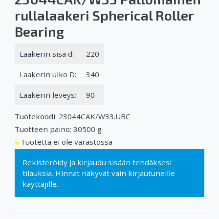
rullalaakeri Spherical Roller
Bearing
Laakerin sisä d:
220
Laakerin ulko D:
340
Laakerin leveys:
90
Tuotekoodi: 23044CAK/W33.UBC
Tuotteen paino: 30500 g
Tuotetta ei ole varastossa
Rekisteröidy
ja
kirjaudu sisään
tehdäksesi
tilauksia. Hinnat näkyvät vain kirjautuneille
käyttäjille.