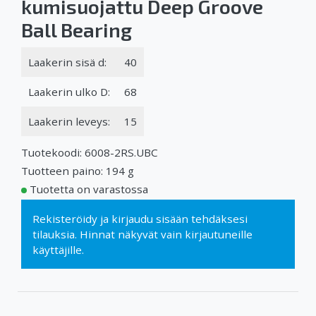
kumisuojattu Deep Groove
Ball Bearing
Laakerin sisä d:
40
Laakerin ulko D:
68
Laakerin leveys:
15
Tuotekoodi: 6008-2RS.UBC
Tuotteen paino: 194 g
Tuotetta on varastossa
Rekisteröidy
ja
kirjaudu sisään
tehdäksesi
tilauksia. Hinnat näkyvät vain kirjautuneille
käyttäjille.