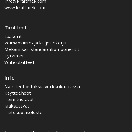
info@kraftmek.com
www.kraftmek.com
Tuotteet
Laakerit
Voimansiirto- ja kuljetinketjut
Mekaniikan standardikomponentit
Kytkimet
Voitelulaitteet
Info
Näin teet ostoksia verkkokaupassa
Käyttöehdot
Toimitustavat
Maksutavat
Tietosuojaseloste