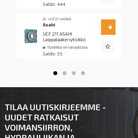
444
UCF211ASAHI
Asahi
UCF 211 ASAHI
Laippalaakeriyksikkö
Tuotetta on varastossa
55
TILAA UUTISKIRJEEMME -
UUDET RATKAISUT
VOIMANSIIRRON,
HYDRAULIIKAN JA