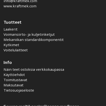
info@kraftmek.com
www.kraftmek.com
Tuotteet
Laakerit
Voimansiirto- ja kuljetinketjut
Mekaniikan standardikomponentit
Kytkimet
Voitelulaitteet
Info
Näin teet ostoksia verkkokaupassa
Käyttöehdot
Toimitustavat
Maksutavat
Tietosuojaseloste