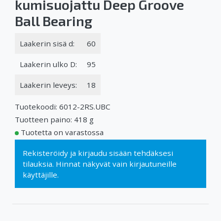
kumisuojattu Deep Groove
Ball Bearing
Laakerin sisä d:
60
Laakerin ulko D:
95
Laakerin leveys:
18
Tuotekoodi: 6012-2RS.UBC
Tuotteen paino: 418 g
Tuotetta on varastossa
Rekisteröidy
ja
kirjaudu sisään
tehdäksesi
tilauksia. Hinnat näkyvät vain kirjautuneille
käyttäjille.