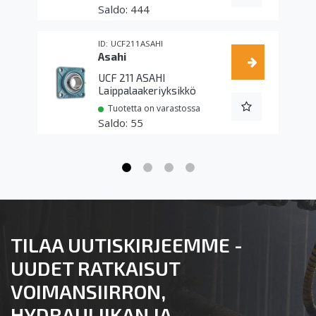
444
UCF211ASAHI
Asahi
UCF 211 ASAHI
Laippalaakeriyksikkö
Tuotetta on varastossa
55
TILAA UUTISKIRJEEMME -
UUDET RATKAISUT
VOIMANSIIRRON,
HYDRAULIIKAN JA