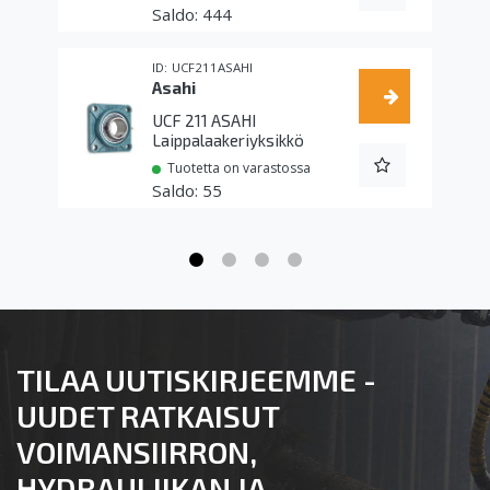
444
UCF211ASAHI
Asahi
UCF 211 ASAHI
Laippalaakeriyksikkö
Tuotetta on varastossa
55
TILAA UUTISKIRJEEMME -
UUDET RATKAISUT
VOIMANSIIRRON,
HYDRAULIIKAN JA