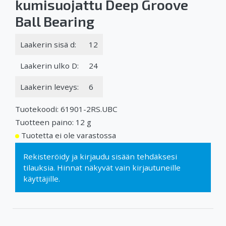
kumisuojattu Deep Groove
Ball Bearing
Laakerin sisä d:
12
Laakerin ulko D:
24
Laakerin leveys:
6
Tuotekoodi: 61901-2RS.UBC
Tuotteen paino: 12 g
Tuotetta ei ole varastossa
Rekisteröidy
ja
kirjaudu sisään
tehdäksesi
tilauksia. Hinnat näkyvät vain kirjautuneille
käyttäjille.