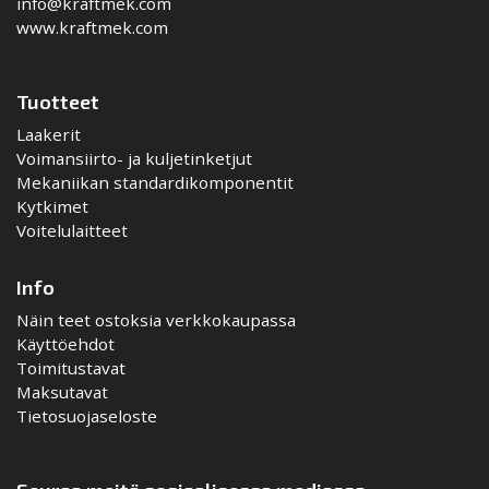
info@kraftmek.com
www.kraftmek.com
Tuotteet
Laakerit
Voimansiirto- ja kuljetinketjut
Mekaniikan standardikomponentit
Kytkimet
Voitelulaitteet
Info
Näin teet ostoksia verkkokaupassa
Käyttöehdot
Toimitustavat
Maksutavat
Tietosuojaseloste