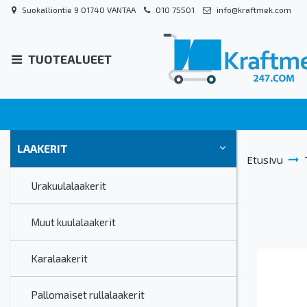
Suokalliontie 9 01740 VANTAA
010 75501
info@kraftmek.com
TUOTEALUEET
LAAKERIT
Etusivu
Urakuulalaakerit
Muut kuulalaakerit
Karalaakerit
Pallomaiset rullalaakerit