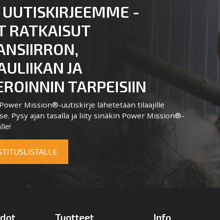
 UUTISKIRJEEMME -
T RATKAISUT
ANSIIRRON,
ULIIKAN JA
ROINNIN TARPEISIIN
ower Mission®-uutiskirje lähetetään tilaajille
e. Pysy ajan tasalla ja liity sinäkin Power Mission®-
lle!
OSTITUSLISTALLE
edot
Tuotteet
Info