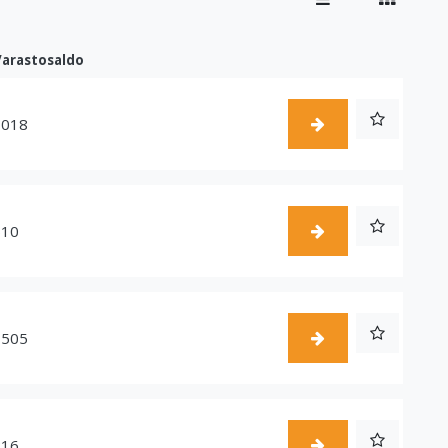
Varastosaldo
1018
510
1505
216