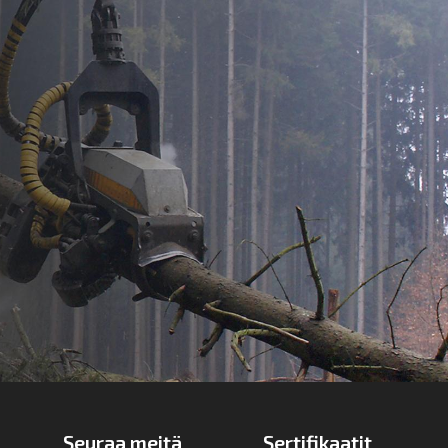
Seuraa meitä
Sertifikaatit