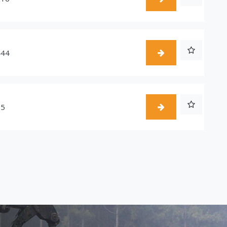
444
55