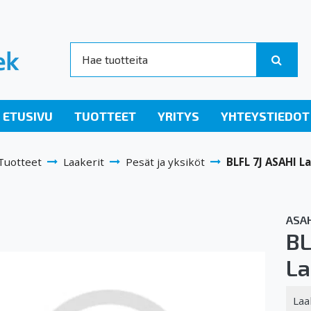
ETUSIVU
TUOTTEET
YRITYS
YHTEYSTIEDOT
Tuotteet
Laakerit
Pesät ja yksiköt
BLFL 7J ASAHI L
ASAH
BL
La
Laa