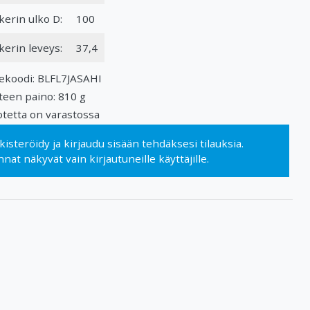
kerin ulko D:
100
kerin leveys:
37,4
ekoodi: BLFL7JASAHI
teen paino: 810 g
tetta on varastossa
kisteröidy
ja
kirjaudu sisään
tehdäksesi tilauksia.
nnat näkyvät vain kirjautuneille käyttäjille.