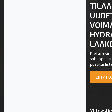
TILAA
UUDE
VOIM
HYDRA
LAAKE
Kraftmekin P
sähköpostits
postituslista
LIITY P
Yhteysti