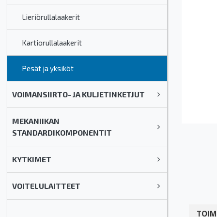
Lieriörullalaakerit
Kartiorullalaakerit
Pesät ja yksiköt
VOIMANSIIRTO- JA KULJETINKETJUT
MEKANIIKAN
STANDARDIKOMPONENTIT
KYTKIMET
VOITELULAITTEET
TOIM