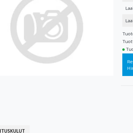
Laa
Laa
Tuot
Tuot
Tuo
Re
Hi
ITUSKULUT