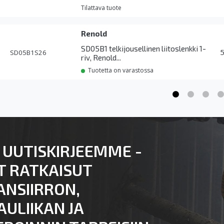
Tilattava tuote
Renold
SD05B1 telkijousellinen liitoslenkki 1-
SD05B1S26
riv, Renold...
Tuotetta on varastossa
 UUTISKIRJEEMME -
T RATKAISUT
ANSIIRRON,
ULIIKAN JA