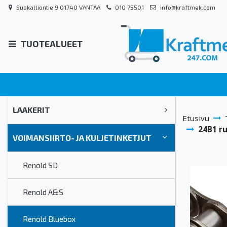
Suokalliontie 9 01740 VANTAA
010 75501
info@kraftmek.com
TUOTEALUEET
LAAKERIT
Etusivu
24B1 ru
VOIMANSIIRTO- JA KULJETINKETJUT
Renold SD
Renold A&S
Renold Bluebox