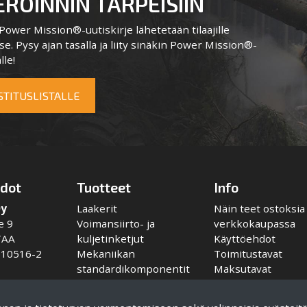
ROINNIN TARPEISIIN
ower Mission®-uutiskirje lähetetään tilaajille
e. Pysy ajan tasalla ja liity sinäkin Power Mission®-
lle!
OSTITUSLISTALLE
edot
Tuotteet
Info
Oy
Laakerit
Näin teet ostoksia
e 9
Voimansiirto- ja
verkkokaupassa
TAA
kuljetinketjut
Käyttöehdot
110516-2
Mekaniikan
Toimitustavat
standardikomponentit
Maksutavat
Kytkimet
Tietosuojaseloste
mek.com
Voitelulaitteet