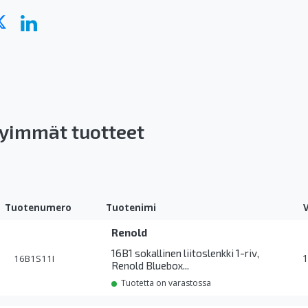
yimmät tuotteet
Tuotenumero
Tuotenimi
Renold
16B1 sokallinen liitoslenkki 1-riv,
16B1S11I
Renold Bluebox...
Tuotetta on varastossa