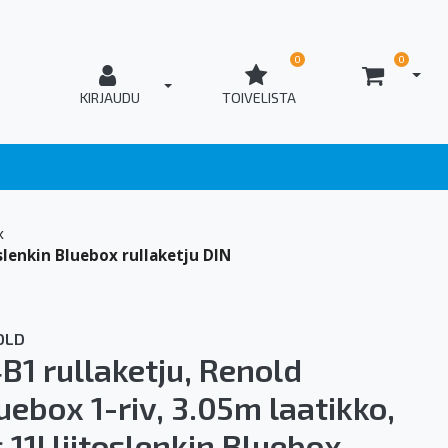
0
0
AVAA
T_OPEN_LOGIN
KIRJAUDU
TOIVELISTA
x
oslenkin Bluebox rullaketju DIN
OLD
B1 rullaketju, Renold
uebox 1-riv, 3.05m laatikko,
s.11I liitoslenkin Bluebox