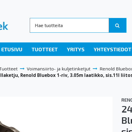
ETUSIVU
TUOTTEET
YRITYS
YHTEYSTIEDOT
Tuotteet
Voimansiirto- ja kuljetinketjut
Renold Bluebo
llaketju, Renold Bluebox 1-riv, 3.05m laatikko, sis.11I liit
REN
24
Bl
si