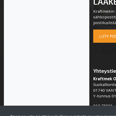
LAAKE
Kraftmekin P
sähköpostits
postituslista
LIITY P
Yhteysti
Kraftmek 
Suokallionti
01740 VAN
Y-tunnus 0
010 75501
info@kraft