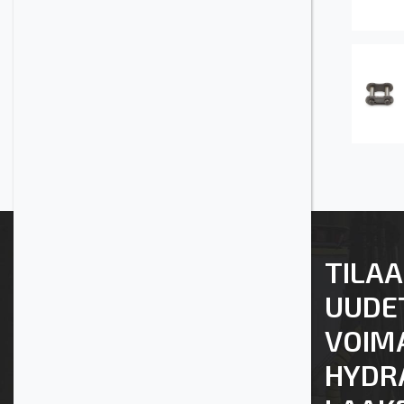
TILAA
UUDE
VOIM
HYDRA