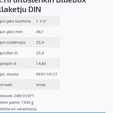
llaketju DIN
jun jako tuumina:
1 1/2"
jun jako mm:
38,1
jun sisäleveys:
25,4
jurullan D:
25,4
jutapin d:
14,63
jut, muuta:
REN110127
eriaali:
teräs
ekoodi: 24B1X10FT
teen paino: 7450 g
tetta on varastossa