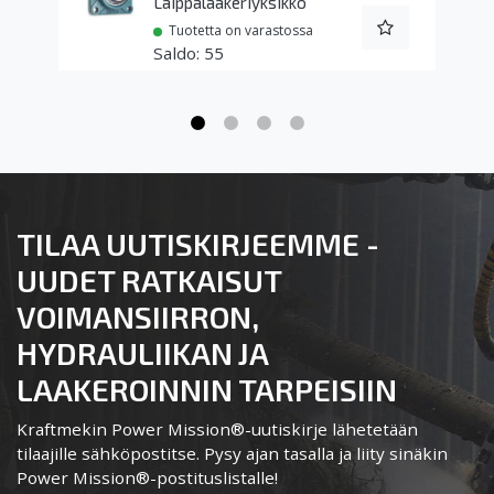
Laippalaakeriyksikkö
Tuotetta on varastossa
55
TILAA UUTISKIRJEEMME -
UUDET RATKAISUT
VOIMANSIIRRON,
HYDRAULIIKAN JA
LAAKEROINNIN TARPEISIIN
Kraftmekin Power Mission®-uutiskirje lähetetään
tilaajille sähköpostitse. Pysy ajan tasalla ja liity sinäkin
Power Mission®-postituslistalle!