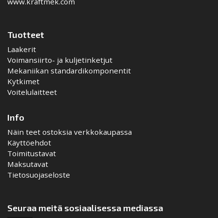
www.kraftmek.com
Tuotteet
Laakerit
Voimansiirto- ja kuljetinketjut
Mekaniikan standardikomponentit
Kytkimet
Voitelulaitteet
Info
Näin teet ostoksia verkkokaupassa
Käyttöehdot
Toimitustavat
Maksutavat
Tietosuojaseloste
Seuraa meitä sosiaalisessa mediassa