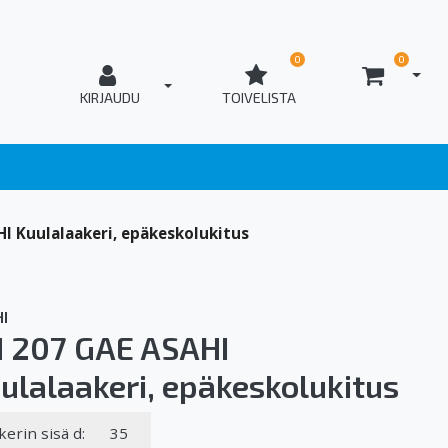
0
0
AVAA
T_OPEN_LOGIN
KIRJAUDU
TOIVELISTA
I Kuulalaakeri, epäkeskolukitus
I
 207 GAE ASAHI
ulalaakeri, epäkeskolukitus
kerin sisä d:
35