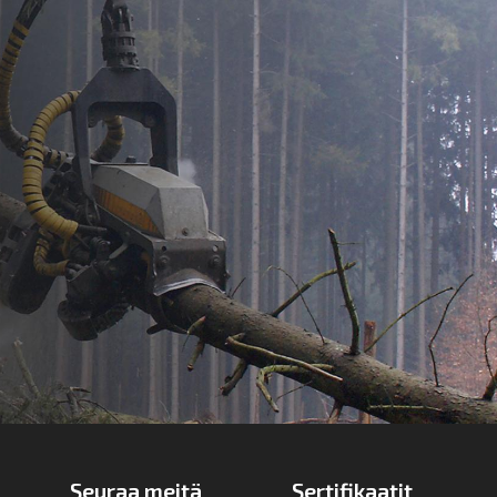
Seuraa meitä
Sertifikaatit