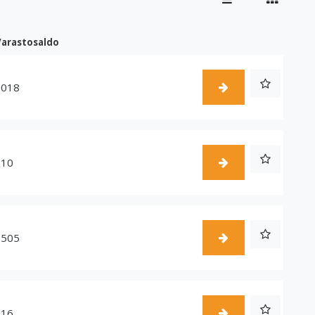
Varastosaldo
1018
510
1505
216