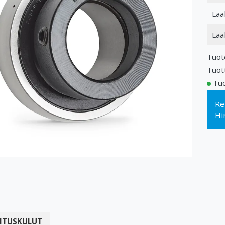
Laa
Laa
Tuot
Tuot
Tuo
Re
Hi
ITUSKULUT