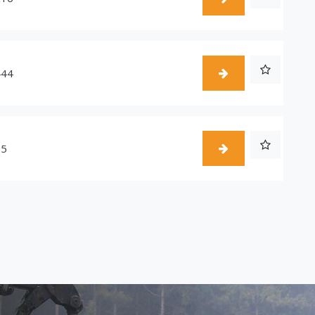
444
55