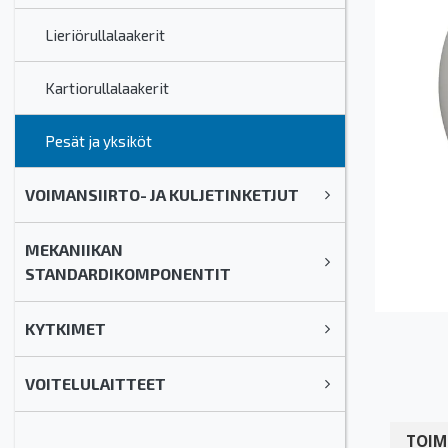
Lieriörullalaakerit
Kartiorullalaakerit
Pesät ja yksiköt
VOIMANSIIRTO- JA KULJETINKETJUT
MEKANIIKAN
STANDARDIKOMPONENTIT
KYTKIMET
VOITELULAITTEET
TOIM