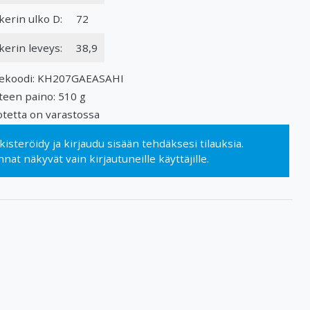
kerin ulko D:
72
kerin leveys:
38,9
ekoodi: KH207GAEASAHI
teen paino: 510 g
tetta on varastossa
kisteröidy
ja
kirjaudu sisään
tehdäksesi tilauksia.
nnat näkyvät vain kirjautuneille käyttäjille.