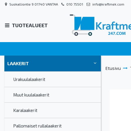
Suokalliontie 9 01740 VANTAA
010 75501
info@kraftmek.com
TUOTEALUEET
LAAKERIT
Etusivu
Urakuulalaakerit
Muut kuulalaakerit
Karalaakerit
Pallomaiset rullalaakerit