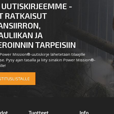
 UUTISKIRJEEMME -
T RATKAISUT
ANSIIRRON,
ULIIKAN JA
ROINNIN TARPEISIIN
ower Mission®-uutiskirje lähetetään tilaajille
e. Pysy ajan tasalla ja liity sinäkin Power Mission®-
lle!
OSTITUSLISTALLE
edot
Tuotteet
Info