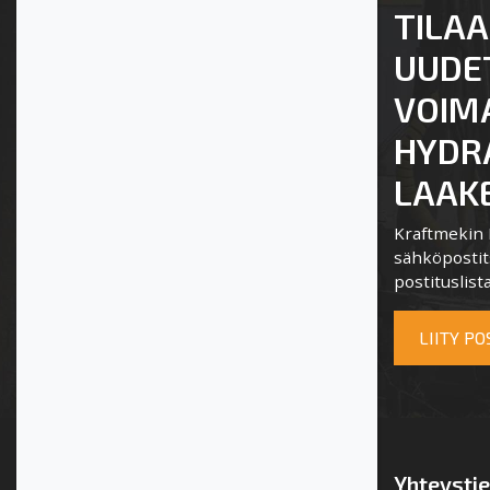
TILAA
UUDE
VOIM
HYDRA
LAAKE
Kraftmekin P
sähköpostits
postituslista
LIITY P
Yhteysti