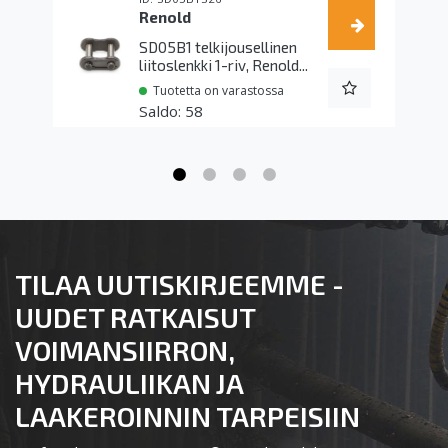
Renold
SD05B1 telkijousellinen
liitoslenkki 1-riv, Renold...
Tuotetta on varastossa
58
TILAA UUTISKIRJEEMME -
UUDET RATKAISUT
VOIMANSIIRRON,
HYDRAULIIKAN JA
LAAKEROINNIN TARPEISIIN