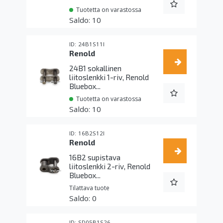
Tuotetta on varastossa
10
24B1S11I
Renold
24B1 sokallinen
liitoslenkki 1-riv, Renold
Bluebox...
Tuotetta on varastossa
10
16B2S12I
Renold
16B2 supistava
liitoslenkki 2-riv, Renold
Bluebox...
Tilattava tuote
0
SD05B1S26