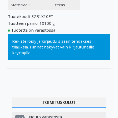
Materiaali:
teräs
Tuotekoodi: 32B1X10FT
Tuotteen paino: 10100 g
Tuotetta on varastossa
Rekisteröidy
ja
kirjaudu sisään
tehdäksesi
tilauksia. Hinnat näkyvät vain kirjautuneille
käyttäjille.
TOIMITUSKULUT
Nouto varastosta