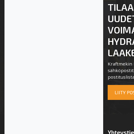
TILAA
UUDE
VOIM
HYDRA
LAAKE
Kraftmekin P
sähköpostits
postituslista
LIITY P
Yhteysti