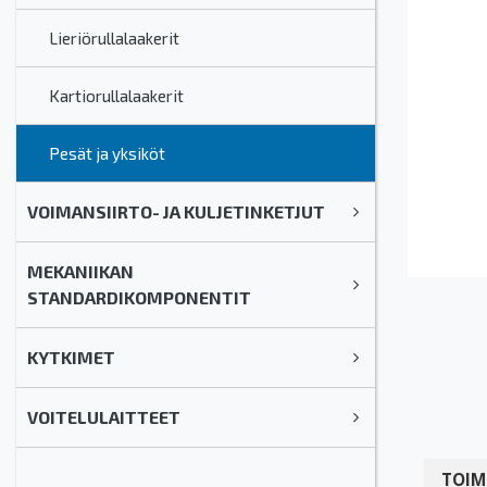
Lieriörullalaakerit
Kartiorullalaakerit
Pesät ja yksiköt
VOIMANSIIRTO- JA KULJETINKETJUT
MEKANIIKAN
STANDARDIKOMPONENTIT
KYTKIMET
VOITELULAITTEET
TOIM