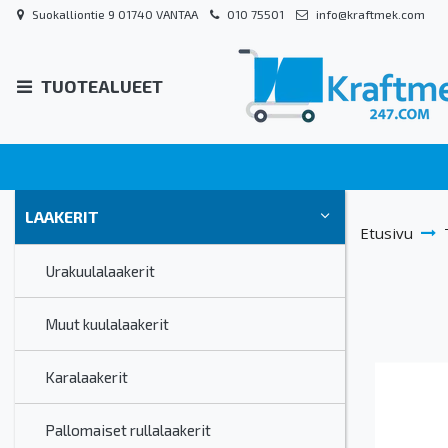
Suokalliontie 9 01740 VANTAA
010 75501
info@kraftmek.com
TUOTEALUEET
LAAKERIT
Etusivu
Urakuulalaakerit
Muut kuulalaakerit
Karalaakerit
Pallomaiset rullalaakerit