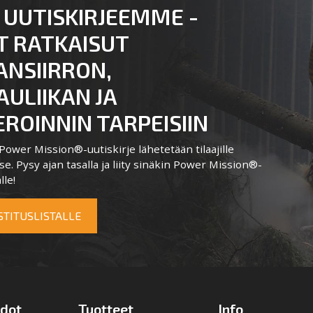
 UUTISKIRJEEMME -
T RATKAISUT
ANSIIRRON,
ULIIKAN JA
ROINNIN TARPEISIIN
ower Mission®-uutiskirje lähetetään tilaajille
e. Pysy ajan tasalla ja liity sinäkin Power Mission®-
lle!
OSTITUSLISTALLE
edot
Tuotteet
Info