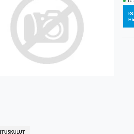
Tuo
Re
Hi
ITUSKULUT