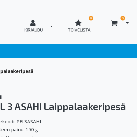
0
0
AVAA
T_OPEN_LOGIN
KIRJAUDU
TOIVELISTA
ppalaakeripesä
I
L 3 ASAHI Laippalaakeripesä
ekoodi: PFL3ASAHI
teen paino: 150 g