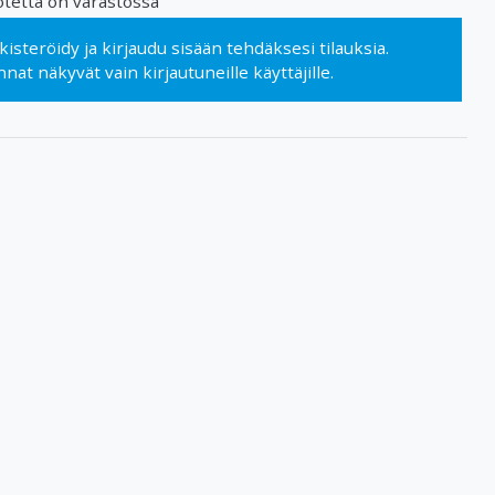
tetta on varastossa
kisteröidy
ja
kirjaudu sisään
tehdäksesi tilauksia.
nnat näkyvät vain kirjautuneille käyttäjille.