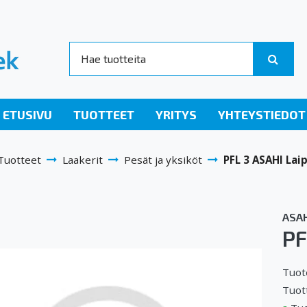
ETUSIVU
TUOTTEET
YRITYS
YHTEYSTIEDOT
Tuotteet
Laakerit
Pesät ja yksiköt
PFL 3 ASAHI Lai
ASAH
PF
Tuot
Tuot