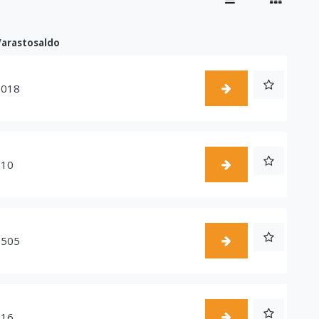
Varastosaldo
1018
510
1505
216