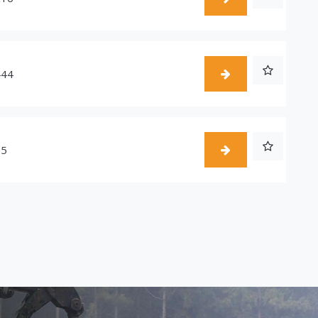
444
55