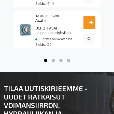
444
UCF211ASAHI
Asahi
UCF 211 ASAHI
Laippalaakeriyksikkö
Tuotetta on varastossa
55
TILAA UUTISKIRJEEMME -
UUDET RATKAISUT
VOIMANSIIRRON,
HYDRAULIIKAN JA