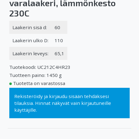
varalaakeri, lämmönkesto
230C
Laakerin sisä d:
60
Laakerin ulko D:
110
Laakerin leveys:
65,1
Tuotekoodi: UC212C4HR23
Tuotteen paino: 1450 g
Tuotetta on varastossa
Rekisteröidy
ja
kirjaudu sisään
tehdäksesi
tilauksia. Hinnat näkyvät vain kirjautuneille
käyttäjille.