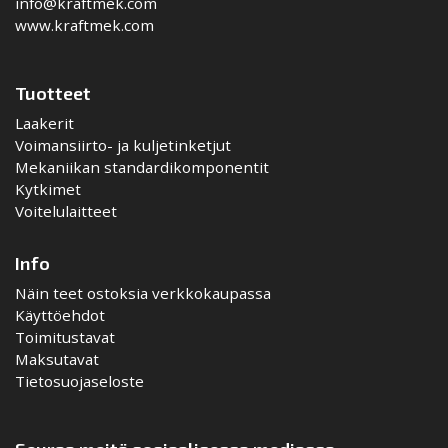
info@kraftmek.com
www.kraftmek.com
Tuotteet
Laakerit
Voimansiirto- ja kuljetinketjut
Mekaniikan standardikomponentit
Kytkimet
Voitelulaitteet
Info
Näin teet ostoksia verkkokaupassa
Käyttöehdot
Toimitustavat
Maksutavat
Tietosuojaseloste