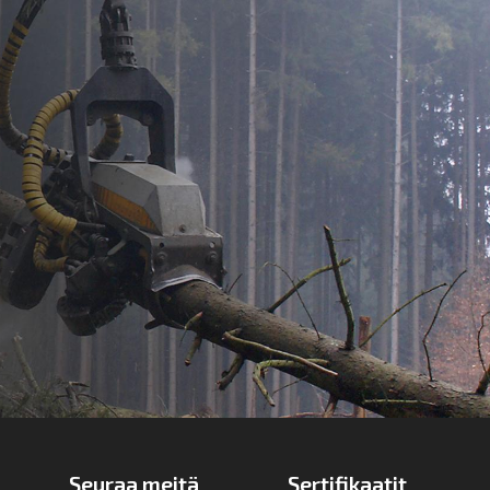
Seuraa meitä
Sertifikaatit