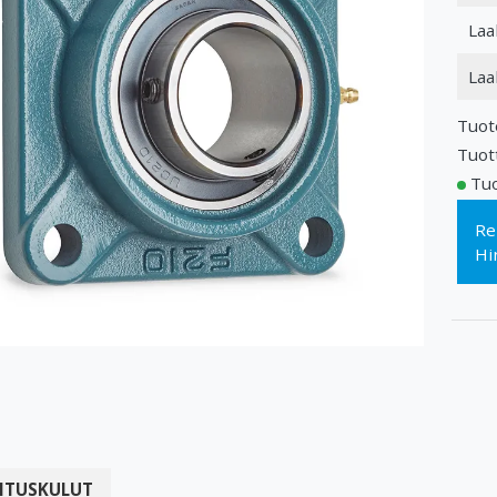
Laa
Laa
Tuot
Tuot
Tuo
Re
Hi
ITUSKULUT