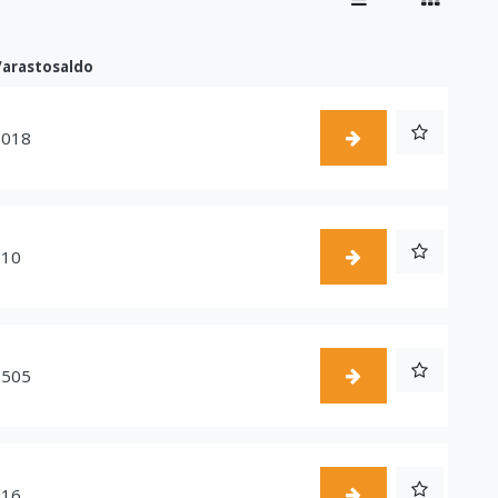
Varastosaldo
1018
510
1505
216