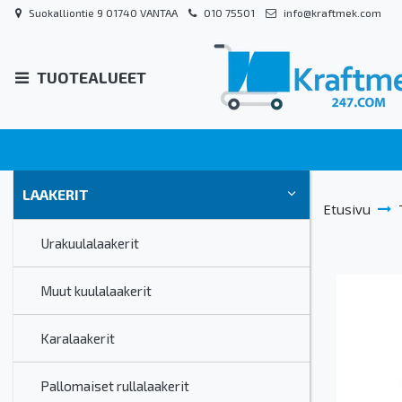
Suokalliontie 9 01740 VANTAA
010 75501
info@kraftmek.com
TUOTEALUEET
LAAKERIT
Etusivu
Urakuulalaakerit
Muut kuulalaakerit
Karalaakerit
Pallomaiset rullalaakerit