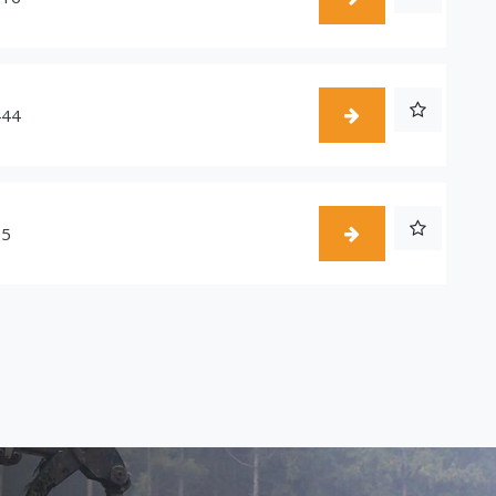
444
55