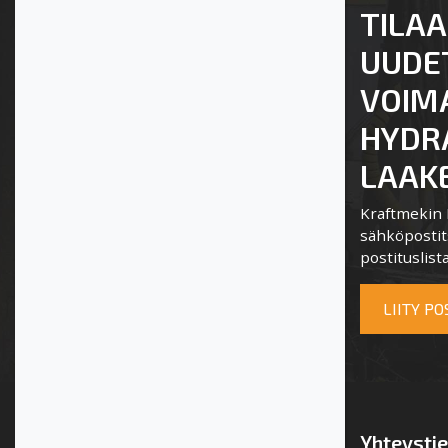
TILAA
UUDE
VOIM
HYDRA
LAAKE
Kraftmekin P
sähköpostits
postituslista
LIITY P
Yhteysti