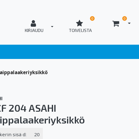
0
0
AVAA
T_OPEN_LOGIN
KIRJAUDU
TOIVELISTA
aippalaakeriyksikkö
I
F 204 ASAHI
ippalaakeriyksikkö
kerin sisä d:
20