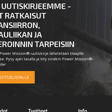
 UUTISKIRJEEMME -
T RATKAISUT
ANSIIRRON,
ULIIKAN JA
ROINNIN TARPEISIIN
ower Mission®-uutiskirje lähetetään tilaajille
e. Pysy ajan tasalla ja liity sinäkin Power Mission®-
lle!
OSTITUSLISTALLE
edot
Tuotteet
Info