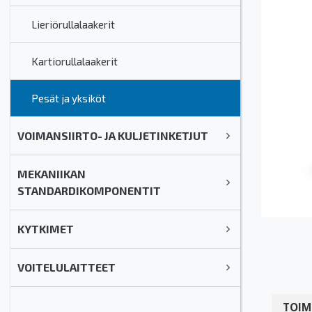
Lieriörullalaakerit
Kartiorullalaakerit
Pesät ja yksiköt
VOIMANSIIRTO- JA KULJETINKETJUT
MEKANIIKAN
STANDARDIKOMPONENTIT
KYTKIMET
VOITELULAITTEET
TOIM