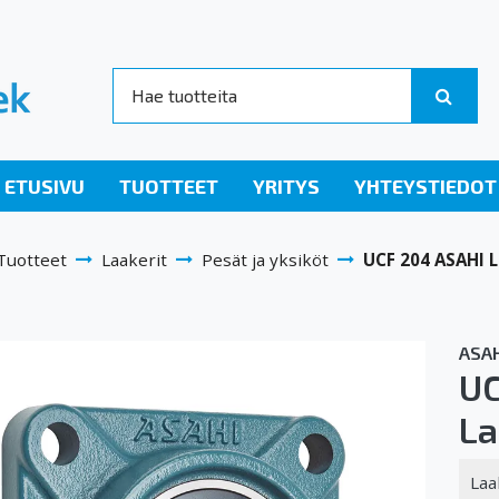
ETUSIVU
TUOTTEET
YRITYS
YHTEYSTIEDOT
Tuotteet
Laakerit
Pesät ja yksiköt
UCF 204 ASAHI L
ASAH
UC
La
Laa