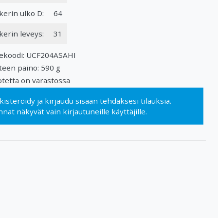
kerin ulko D:
64
kerin leveys:
31
ekoodi: UCF204ASAHI
teen paino: 590 g
tetta on varastossa
kisteröidy
ja
kirjaudu sisään
tehdäksesi tilauksia.
nnat näkyvät vain kirjautuneille käyttäjille.