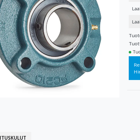
Laa
Laa
Tuot
Tuot
Tuo
Re
Hi
ITUSKULUT