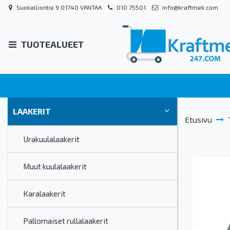
Suokalliontie 9 01740 VANTAA
010 75501
info@kraftmek.com
TUOTEALUEET
LAAKERIT
Etusivu
Urakuulalaakerit
Muut kuulalaakerit
Karalaakerit
Pallomaiset rullalaakerit