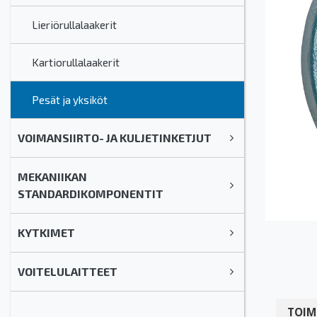
Lieriörullalaakerit
Kartiorullalaakerit
Pesät ja yksiköt
VOIMANSIIRTO- JA KULJETINKETJUT
MEKANIIKAN
STANDARDIKOMPONENTIT
KYTKIMET
VOITELULAITTEET
TOIM