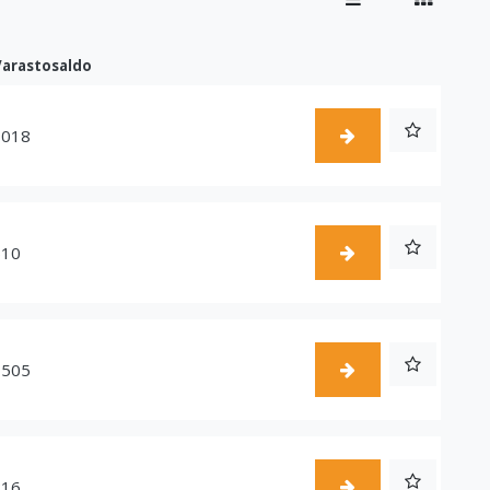
Varastosaldo
1018
510
1505
216