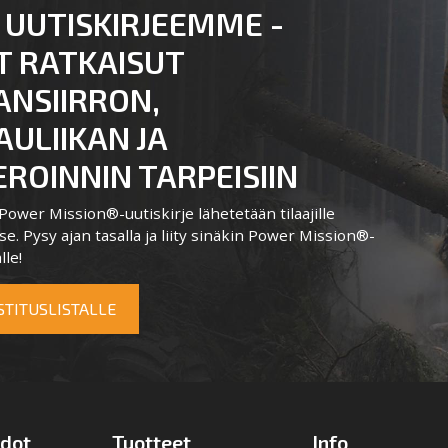
 UUTISKIRJEEMME -
T RATKAISUT
ANSIIRRON,
ULIIKAN JA
ROINNIN TARPEISIIN
ower Mission®-uutiskirje lähetetään tilaajille
e. Pysy ajan tasalla ja liity sinäkin Power Mission®-
lle!
OSTITUSLISTALLE
edot
Tuotteet
Info