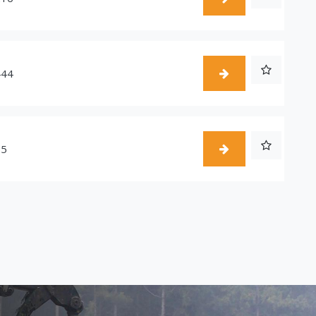
444
55