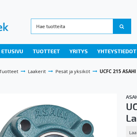
ETUSIVU
TUOTTEET
YRITYS
YHTEYSTIEDOT
Tuotteet
Laakerit
Pesät ja yksiköt
UCFC 215 ASAHI
ASAH
UC
La
Laa