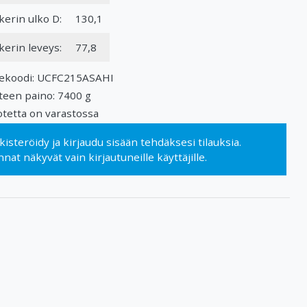
kerin ulko D:
130,1
kerin leveys:
77,8
ekoodi: UCFC215ASAHI
teen paino: 7400 g
tetta on varastossa
kisteröidy
ja
kirjaudu sisään
tehdäksesi tilauksia.
nnat näkyvät vain kirjautuneille käyttäjille.