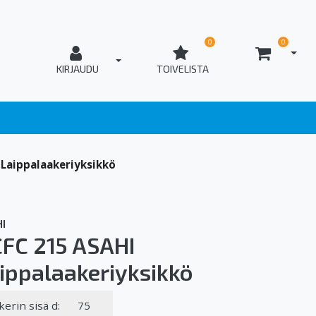
0
0
AVAA
T_OPEN_LOGIN
KIRJAUDU
TOIVELISTA
 Laippalaakeriyksikkö
I
FC 215 ASAHI
ippalaakeriyksikkö
kerin sisä d:
75