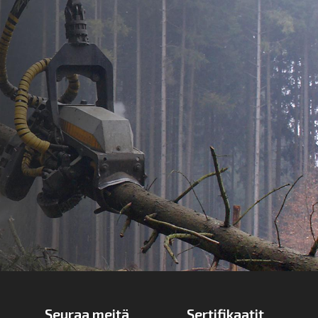
Seuraa meitä
Sertifikaatit