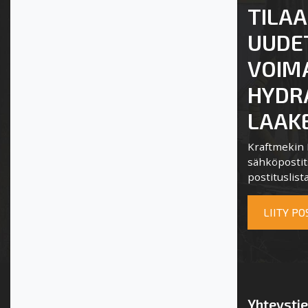
TILAA
UUDE
VOIM
HYDRA
LAAKE
Kraftmekin P
sähköpostits
postituslista
LIITY P
Yhteysti