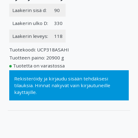
Laakerin sisä d:
90
Laakerin ulko D:
330
Laakerin leveys:
118
Tuotekoodi: UCP318ASAHI
Tuotteen paino: 20900 g
Tuotetta on varastossa
Rekisteröidy
ja
kirjaudu sisään
tehdäksesi
tilauksia. Hinnat näkyvät vain kirjautuneille
käyttäjille.