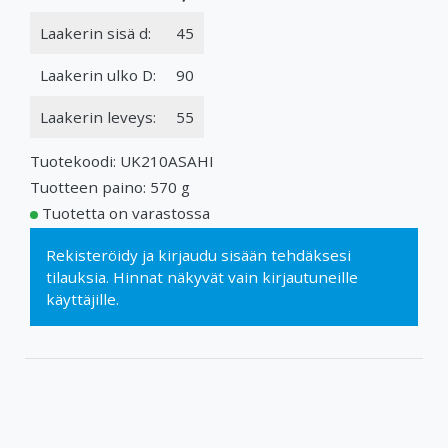
Laakerin sisä d:
45
Laakerin ulko D:
90
Laakerin leveys:
55
Tuotekoodi: UK210ASAHI
Tuotteen paino: 570 g
Tuotetta on varastossa
Rekisteröidy
ja
kirjaudu sisään
tehdäksesi
tilauksia. Hinnat näkyvät vain kirjautuneille
käyttäjille.