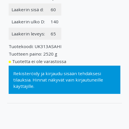
Laakerin sisä d:
60
Laakerin ulko D:
140
Laakerin leveys:
65
Tuotekoodi: UK313ASAHI
Tuotteen paino: 2520 g
Tuotetta ei ole varastossa
Rekisteröidy
ja
kirjaudu sisään
tehdäksesi
tilauksia. Hinnat näkyvät vain kirjautuneille
käyttäjille.