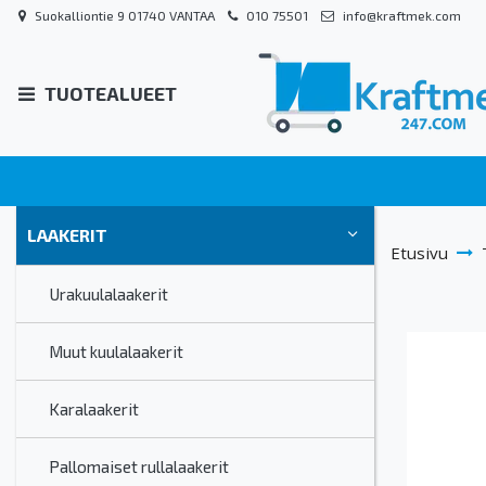
Suokalliontie 9 01740 VANTAA
010 75501
info@kraftmek.com
TUOTEALUEET
LAAKERIT
Etusivu
Urakuulalaakerit
Muut kuulalaakerit
Karalaakerit
Pallomaiset rullalaakerit