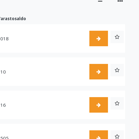
Varastosaldo
1018
510
216
1505