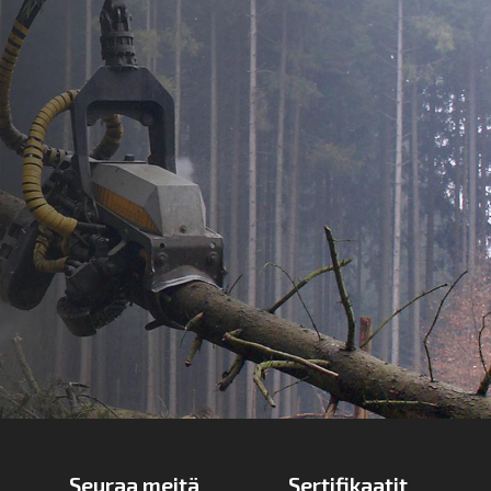
Seuraa meitä
Sertifikaatit