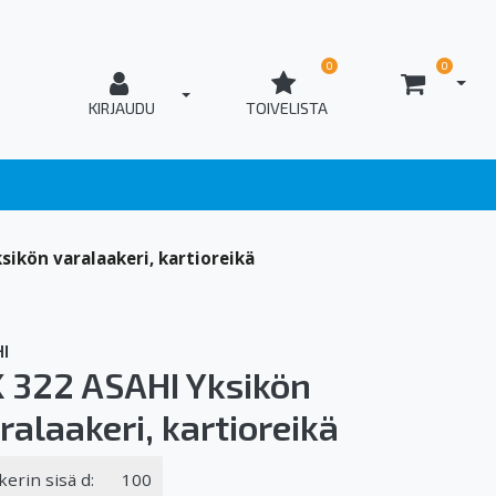
0
0
AVAA
T_OPEN_LOGIN
KIRJAUDU
TOIVELISTA
sikön varalaakeri, kartioreikä
I
 322 ASAHI Yksikön
ralaakeri, kartioreikä
kerin sisä d:
100