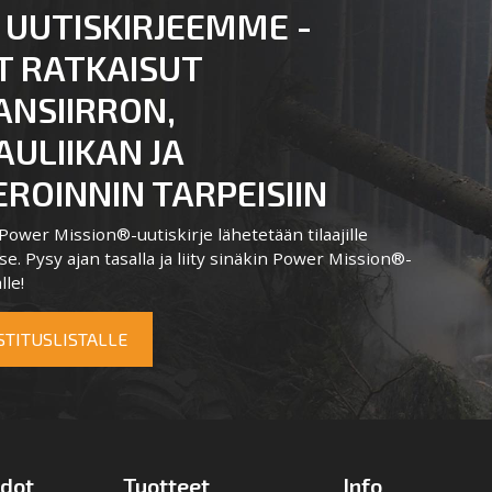
 UUTISKIRJEEMME -
T RATKAISUT
ANSIIRRON,
ULIIKAN JA
ROINNIN TARPEISIIN
ower Mission®-uutiskirje lähetetään tilaajille
e. Pysy ajan tasalla ja liity sinäkin Power Mission®-
lle!
OSTITUSLISTALLE
edot
Tuotteet
Info