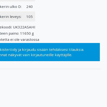
kerin ulko D:
240
kerin leveys:
105
ekoodi: UK322ASAHI
teen paino: 11650 g
tetta ei ole varastossa
kisteröidy
ja
kirjaudu sisään
tehdäksesi tilauksia.
nnat näkyvät vain kirjautuneille käyttäjille.