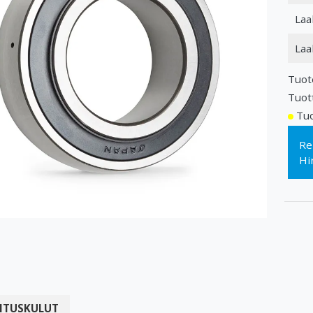
Laa
Laa
Tuot
Tuot
Tuo
Re
Hi
ITUSKULUT