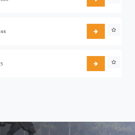
444
55