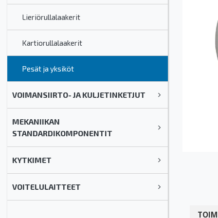
Lieriörullalaakerit
Kartiorullalaakerit
Pesät ja yksiköt
VOIMANSIIRTO- JA KULJETINKETJUT
MEKANIIKAN
STANDARDIKOMPONENTIT
KYTKIMET
VOITELULAITTEET
TOIM