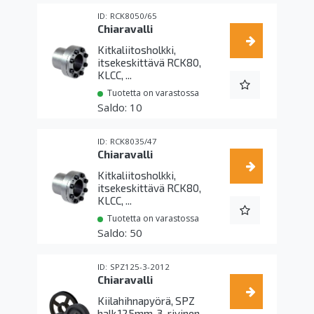
RCK8050/65
Chiaravalli
Kitkaliitosholkki,
itsekeskittävä RCK80,
KLCC, ...
Tuotetta on varastossa
10
RCK8035/47
Chiaravalli
Kitkaliitosholkki,
itsekeskittävä RCK80,
KLCC, ...
Tuotetta on varastossa
50
SPZ125-3-2012
Chiaravalli
Kiilahihnapyörä, SPZ
halk.125mm, 3-rivinen,