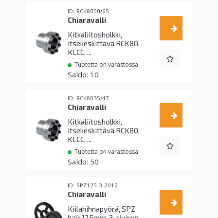
RCK8050/65
Chiaravalli
Kitkaliitosholkki,
itsekeskittävä RCK80,
KLCC, ...
Tuotetta on varastossa
10
RCK8035/47
Chiaravalli
Kitkaliitosholkki,
itsekeskittävä RCK80,
KLCC, ...
Tuotetta on varastossa
50
SPZ125-3-2012
Chiaravalli
Kiilahihnapyörä, SPZ
halk.125mm, 3-rivinen,