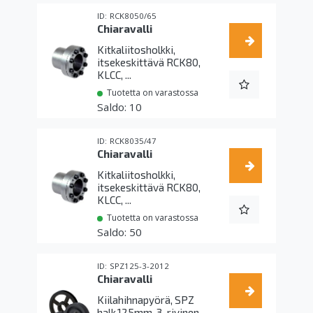
RCK8050/65
Chiaravalli
Kitkaliitosholkki,
itsekeskittävä RCK80,
KLCC, ...
Tuotetta on varastossa
10
RCK8035/47
Chiaravalli
Kitkaliitosholkki,
itsekeskittävä RCK80,
KLCC, ...
Tuotetta on varastossa
50
SPZ125-3-2012
Chiaravalli
Kiilahihnapyörä, SPZ
halk.125mm, 3-rivinen,