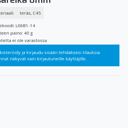
eriaali:
teräs, C45
ekoodi: L06B1-14
teen paino: 40 g
tetta ei ole varastossa
kisteröidy
ja
kirjaudu sisään
tehdäksesi tilauksia.
nnat näkyvät vain kirjautuneille käyttäjille.