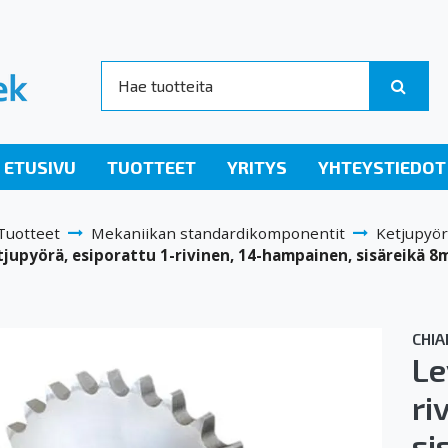
ETUSIVU
TUOTTEET
YRITYS
YHTEYSTIEDOT
Tuotteet
Mekaniikan standardikomponentit
Ketjupyör
jupyörä, esiporattu 1-rivinen, 14-hampainen, sisäreikä 
CHIA
Le
ri
si