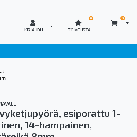
0
0
AVAA
T_OPEN_LOGIN
KIRJAUDU
TOIVELISTA
ät
8mm
RAVALLI
vyketjupyörä, esiporattu 1-
vinen, 14-hampainen,
säreikä 8mm