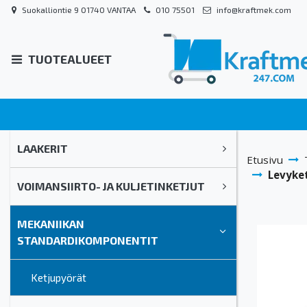
Suokalliontie 9 01740 VANTAA
010 75501
info@kraftmek.com
TUOTEALUEET
LAAKERIT
Etusivu
Levyket
VOIMANSIIRTO- JA KULJETINKETJUT
MEKANIIKAN
STANDARDIKOMPONENTIT
Ketjupyörät