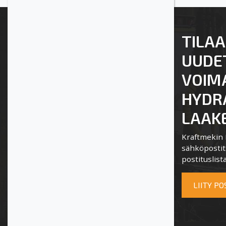
TILAA
UUDE
VOIM
HYDRA
LAAKE
Kraftmekin P
sähköpostits
postituslista
LIITY P