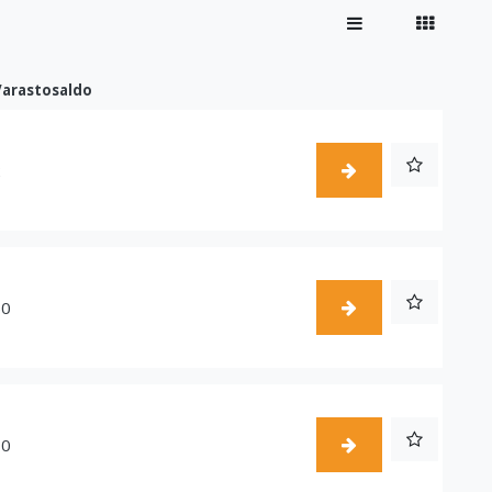
Varastosaldo
2
60
10