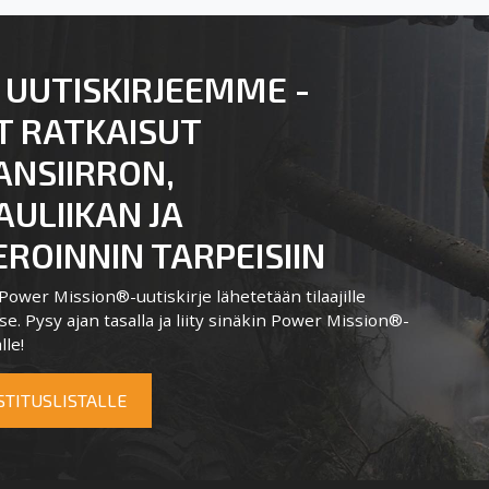
 UUTISKIRJEEMME -
T RATKAISUT
ANSIIRRON,
ULIIKAN JA
ROINNIN TARPEISIIN
ower Mission®-uutiskirje lähetetään tilaajille
e. Pysy ajan tasalla ja liity sinäkin Power Mission®-
lle!
OSTITUSLISTALLE