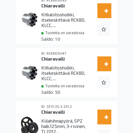
RCK8050/65
Chiaravalli
Kitkaliitosholkki,
itsekeskittävä RCK80,
KLCC, ...
Tuotetta on varastossa
10
RCK8035/47
Chiaravalli
Kitkaliitosholkki,
itsekeskittävä RCK80,
KLCC, ...
Tuotetta on varastossa
50
SPZ125-3-2012
Chiaravalli
Kiilahihnapyörä, SPZ
halk.125mm, 3-rivinen,
TL2012...