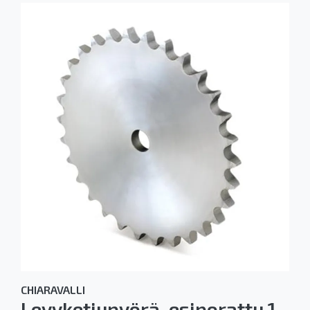
CHIARAVALLI
Levyketjupyörä, esiporattu 1-